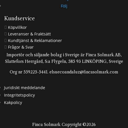
Följ
Kundservice
Köpvillkor

Leveranser & Fraktsätt

Kundtjänst & Reklamationer

Frågor & Svar

Importör och säljande bolag i Sverige är Finca Solmark AB,
Slattefors Herrgård, S:a Flygeln, 585 93 LINKÖPING, Sverige
Org nr 559225-5441. elsuecoandaluz@fincasolmark.com
Juridiskt meddelande
Integritetspolicy
Kakpolicy
Finca Solmark Copyright ©2026