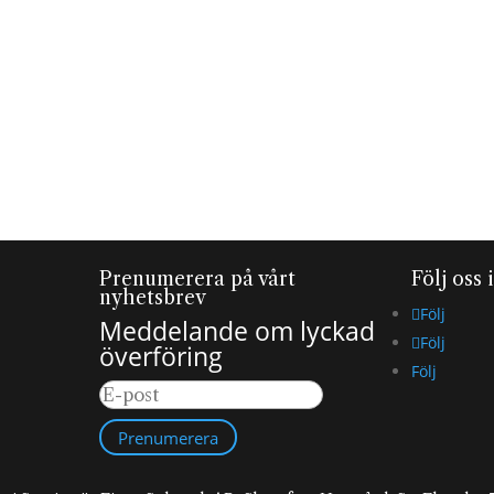
Prenumerera på vårt
Följ oss 
nyhetsbrev
Följ
Meddelande om lyckad
Följ
överföring
Följ
Prenumerera