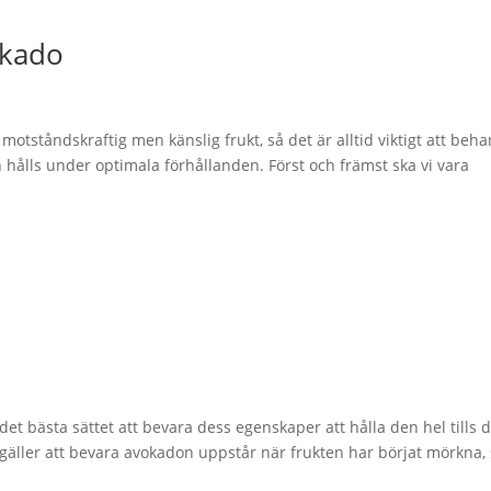
okado
otståndskraftig men känslig frukt, så det är alltid viktigt att beh
hålls under optimala förhållanden. Först och främst ska vi vara
et bästa sättet att bevara dess egenskaper att hålla den hel tills 
gäller att bevara avokadon uppstår när frukten har börjat mörkna,