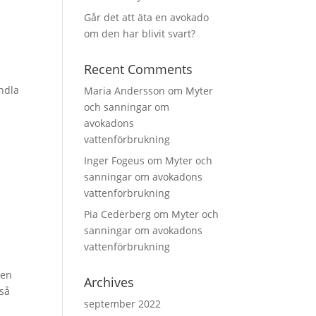
Går det att äta en avokado
om den har blivit svart?
Recent Comments
andla
Maria Andersson
om
Myter
och sanningar om
avokadons
vattenförbrukning
Inger Fogeus
om
Myter och
sanningar om avokadons
vattenförbrukning
Pia Cederberg
om
Myter och
sanningar om avokadons
vattenförbrukning
den
Archives
 så
september 2022