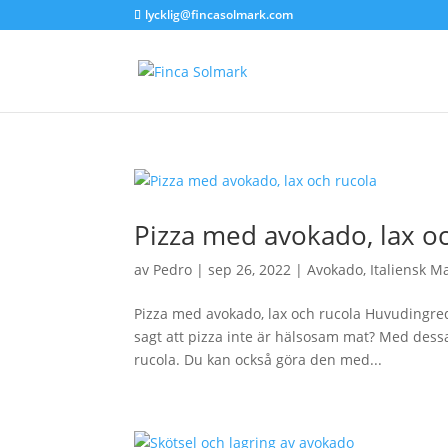
lycklig@fincasolmark.com
Pizza med avokado, lax o
av
Pedro
|
sep 26, 2022
|
Avokado
,
Italiensk M
Pizza med avokado, lax och rucola Huvuding
sagt att pizza inte är hälsosam mat? Med dessa
rucola. Du kan också göra den med...