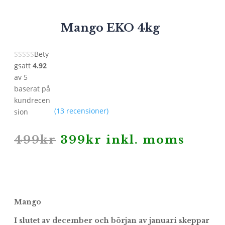
Mango EKO 4kg
Bety
gsatt
4.92
av 5
baserat på
kundrecen
(
13
recensioner)
sion
Det
Det
499
kr
399
kr
inkl. moms
ursprungliga
nuvarande
priset
priset
var:
är:
499kr.
399kr.
Mango
I slutet av december och början av januari skeppar