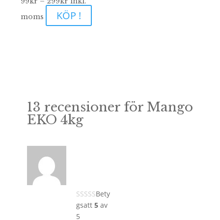
Prisintervall:
99
kr
–
299
kr
inkl.
KÖP !
99kr
moms
till
299kr
13 recensioner för
Mango
EKO 4kg
Bety
gsatt
5
av
5