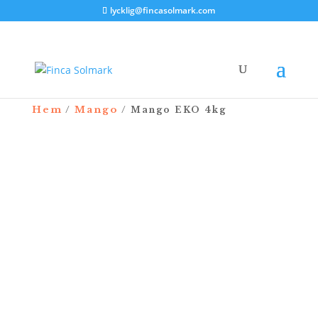
lycklig@fincasolmark.com
Hem
Mango
/
/ Mango EKO 4kg
100kr rabatt