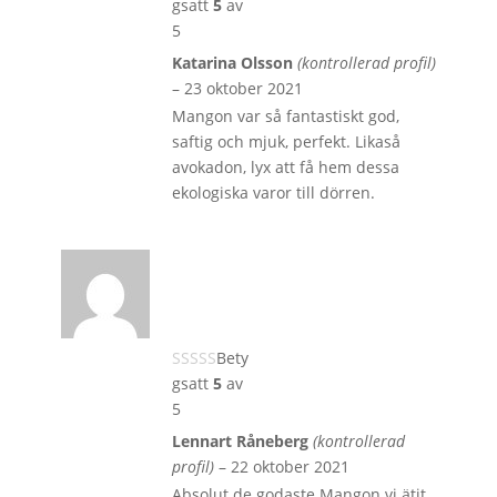
gsatt
5
av
5
Katarina Olsson
(kontrollerad profil)
–
23 oktober 2021
Mangon var så fantastiskt god,
saftig och mjuk, perfekt. Likaså
avokadon, lyx att få hem dessa
ekologiska varor till dörren.
Bety
gsatt
5
av
5
Lennart Råneberg
(kontrollerad
profil)
–
22 oktober 2021
Absolut de godaste Mangon vi ätit