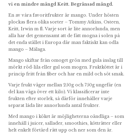
vi en mindre mängd Keitt. Begränsad mängd.
En av våra favoritfrukter är mango. Under hösten
plockas flera olika sorter – Tommy Atkins, Osteen,
Keitt, Irwin m fl. Varje sort är lite annorlunda, men
alla har det gemensamt att de fått mogna i solen på
det enda stället i Europa där man faktiskt kan odla
mango – Málaga.
Mango skiftar från omoget grön med gula inslag till
mörkt röd-lila eller gul som mogen. Fruktköttet är i
princip fritt från fiber och har en mild och söt smak.
Varje frukt väger mellan 250g och 750g ungefär (en
del kan väga över ett kilo). Vi klassificerar inte
frukten efter storlek, så därför innehåller varje
separat låda lite annorlunda antal frukter.
Med mango i köket är möjligheterna oändliga – som
innehåll i juicer, sallader, smoothies, kötträtter eller
helt enkelt förtärd rätt upp och ner som den är.