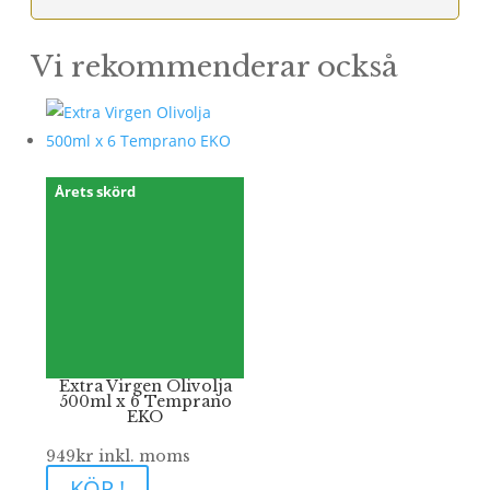
499kr.
399kr.
Vi rekommenderar också
Årets skörd
Extra Virgen Olivolja
500ml x 6 Temprano
EKO
949
kr
inkl. moms
KÖP !