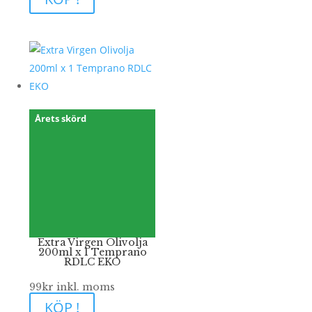
Årets skörd
Extra Virgen Olivolja
200ml x 1 Temprano
RDLC EKO
99
kr
inkl. moms
KÖP !