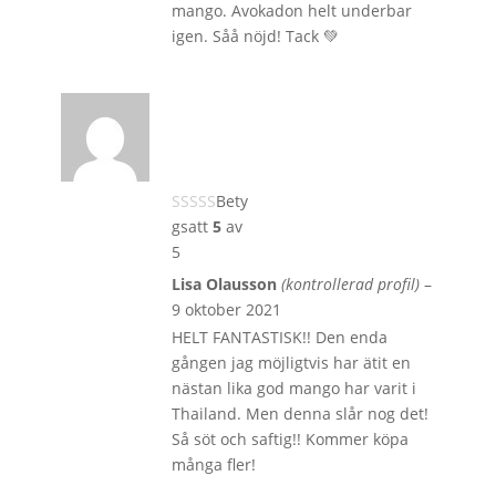
mango. Avokadon helt underbar
igen. Såå nöjd! Tack 💚
Bety
gsatt
5
av
5
Lisa Olausson
(kontrollerad profil)
–
9 oktober 2021
HELT FANTASTISK!! Den enda
gången jag möjligtvis har ätit en
nästan lika god mango har varit i
Thailand. Men denna slår nog det!
Så söt och saftig!! Kommer köpa
många fler!