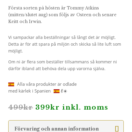
Första sorten på hösten är Tommy Atkins
(mitten/slutet aug) som följs av Osteen och senare
Keitt och Irwin.
Vi sampackar alla beställningar så långt det är möjligt.
Detta är för att spara på miljön och skicka så lite luft som
möjligt.
Om ni är flera som beställer tillsammans så kommer ni
därför ibland att behöva dela upp varorna själva.
Alla våra produkter är odlade
med kärlek i Spanien
💃☀️
Det
Det
499
kr
399
kr
inkl. moms
ursprungliga
nuvarande
priset
priset
var:
är:
Förvaring och annan information