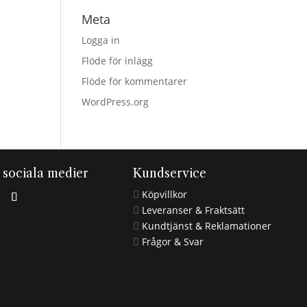
Meta
Logga in
Flöde för inlägg
Flöde för kommentarer
WordPress.org
i sociala medier
Kundservice
Köpvillkor

Leveranser & Fraktsätt

Kundtjänst & Reklamationer

Frågor & Svar
