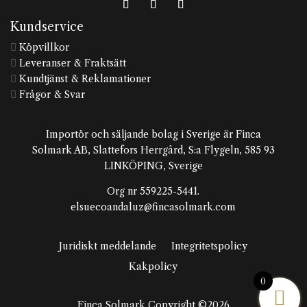
Kundservice
Köpvillkor

Leveranser & Fraktsätt

Kundtjänst & Reklamationer

Frågor & Svar

Importör och säljande bolag i Sverige är Finca
Solmark AB, Slattefors Herrgård, S:a Flygeln, 585 93
LINKÖPING, Sverige
Org nr 559225-5441.
elsuecoandaluz@fincasolmark.com
Juridiskt meddelande
Integritetspolicy
Kakpolicy
0
Finca Solmark Copyright ©2026