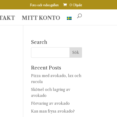
Foto och videogalleri
0 Objekt
TAKT
MITT KONTO
Search
Recent Posts
Pizza med avokado, lax och
rucola
Skötsel och lagring av
avokado
Förvaring av avokado
Kan man frysa avokado?