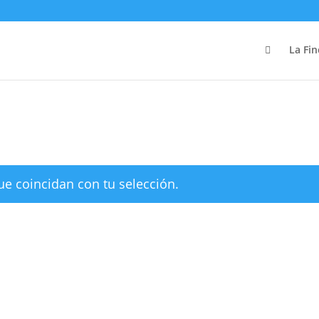

La Fin
e coincidan con tu selección.