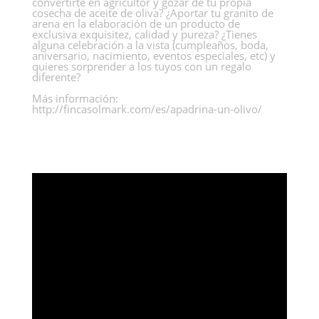
convertirte en agricultor y gozar de tu propia
cosecha de aceite de oliva? ¿Aportar tu granito de
arena en la elaboración de un producto de
exclusiva exquisitez, calidad y pureza? ¿Tienes
alguna celebración a la vista (cumpleaños, boda,
aniversario, nacimiento, eventos especiales, etc) y
quieres sorprender a los tuyos con un regalo
diferente?
Más información:
http://fincasolmark.com/es/apadrina-un-olivo/