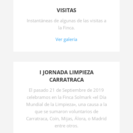
VISITAS
Instantáneas de algunas de las visitas a
la Finca.
Ver galería
I JORNADA LIMPIEZA
CARRATRACA
El pasado 21 de Septiembre de 2019
celebramos en la Finca Solmark «el Día
Mundial de la Limpieza», una causa a la
que se sumaron voluntarios de
Carratraca, Coín, Mijas, Álora, o Madrid
entre otros.