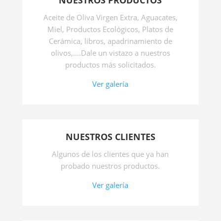
NUESTROS PRODUCTOS
Aceite de Oliva Virgen Extra, Aguacates,
Miel, Productos Ecológicos, Platos de
Cerámica, libros, apadrinamiento de
olivos,….Dale un vistazo a nuestros
productos más solicitados.
Ver galería
NUESTROS CLIENTES
Algunos de los clientes que ya han
probado nuestros productos.
Ver galería