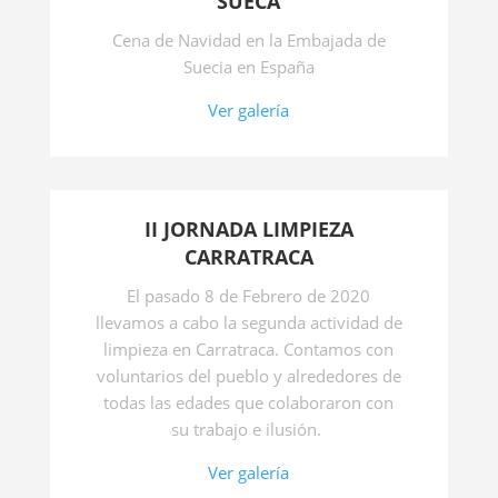
SUECA
Cena de Navidad en la Embajada de
Suecia en España
Ver galería
II JORNADA LIMPIEZA
CARRATRACA
El pasado 8 de Febrero de 2020
llevamos a cabo la segunda actividad de
limpieza en Carratraca. Contamos con
voluntarios del pueblo y alrededores de
todas las edades que colaboraron con
su trabajo e ilusión.
Ver galería