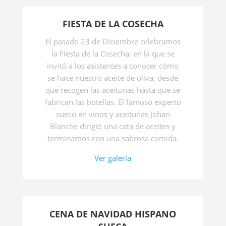
FIESTA DE LA COSECHA
El pasado 23 de Diciembre celebramos
la Fiesta de la Cosecha, en la que se
invitó a los asistentes a conocer cómo
se hace nuestro aceite de oliva, desde
que recogen las aceitunas hasta que se
fabrican las botellas. El famoso experto
sueco en vinos y aceitunas Johan
Blanche dirigió una cata de aceites y
terminamos con una sabrosa comida.
Ver galería
CENA DE NAVIDAD HISPANO