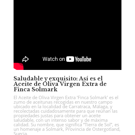
Saludable y exquisito: Así es el
Aceite de Oliva Virgen Extra de
Finca Solmark
El Aceite de Oliva Virgen Extra ‘Finca Solmark’ es el
zumo de aceitunas recogidas en nuestro campo
ubicado en la localidad de Carratraca, Málaga, y
recolectadas cuidadosamente para que reúnan las
propiedades justas para obtener un aceite
saludable, con un intenso sabor y de máxima
calidad. Su nombre, que significa “Tierra de Sol”, es
un homenaje a Solmark, Provincia de Ostergotland,
Suecia.