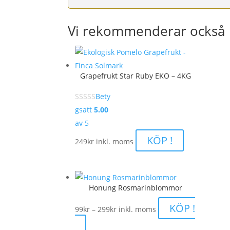
Vi rekommenderar också
Grapefrukt Star Ruby EKO – 4KG
Bety
gsatt
5.00
av 5
KÖP !
249
kr
inkl. moms
Honung Rosmarinblommor
Prisintervall:
KÖP !
99
kr
–
299
kr
inkl. moms
99kr