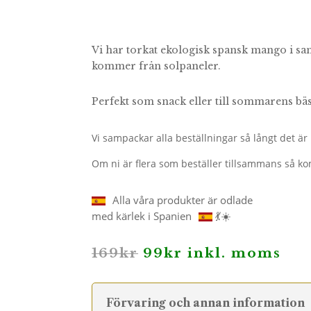
Vi har torkat ekologisk spansk mango i sa
kommer från solpaneler.
Perfekt som snack eller till sommarens bäs
Vi sampackar alla beställningar så långt det är m
Om ni är flera som beställer tillsammans så ko
Alla våra produkter är odlade
med kärlek i Spanien
💃☀️
Det
Det
169
kr
99
kr
inkl. moms
ursprungliga
nuvarande
priset
priset
var:
är:
169kr.
99kr.
Förvaring och annan information