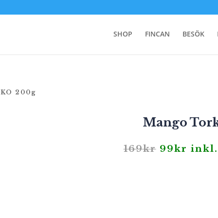
SHOP
FINCAN
BESÖK
EKO 200g
Mango Tork
Det
Det
169
kr
99
kr
inkl
ursprungl
nuva
priset
prise
var:
är:
169kr.
99kr.