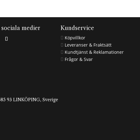
i sociala medier
Kundservice
Köpvillkor

Leveranser & Fraktsätt

Kundtjänst & Reklamationer

Frågor & Svar

, 585 93 LINKÖPING, Sverige