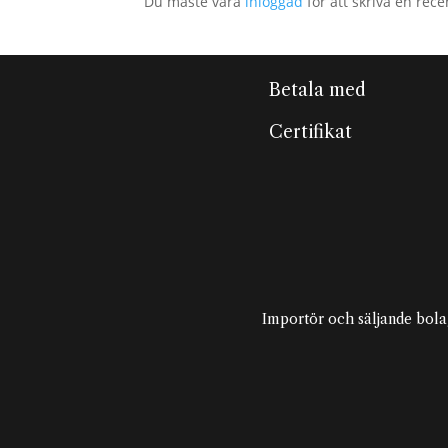
Du måste vara
inloggad
för att skriva en rece
Betala med
Certifikat
Importör och säljande bola