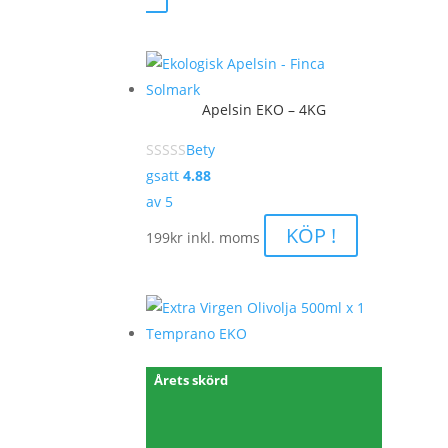
till
299kr
Apelsin EKO – 4KG
Bety
gsatt
4.88
av 5
KÖP !
199
kr
inkl. moms
Årets skörd