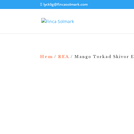
lycklig@fincasolmark.com
Hem
REA
/
/ Mango Torkad Skivor 
REA