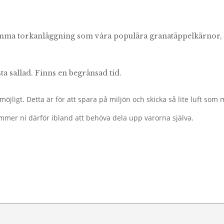
mma torkanläggning som våra populära granatäppelkärnor, där
ta sallad. Finns en begränsad tid.
öjligt. Detta är för att spara på miljön och skicka så lite luft som m
mmer ni därför ibland att behöva dela upp varorna själva.