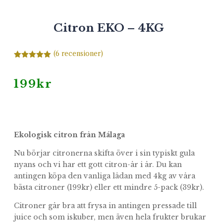
Citron EKO – 4KG
(
6
recensioner)
Betygsatt
5.00
av 5
baserat på
199
kr
kundrecens
ion
Ekologisk citron från Málaga
Nu börjar citronerna skifta över i sin typiskt gula
nyans och vi har ett gott citron-år i år. Du kan
antingen köpa den vanliga lådan med 4kg av våra
bästa citroner (199kr) eller ett mindre 5-pack (39kr).
Citroner går bra att frysa in antingen pressade till
juice och som iskuber, men även hela frukter brukar