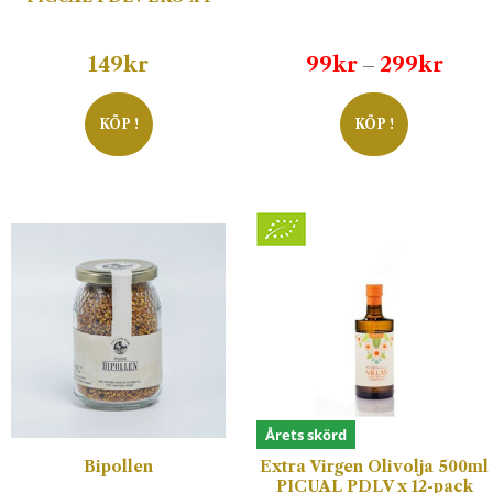
Prisi
149
kr
99
kr
299
kr
–
99kr
till
KÖP !
KÖP !
299k
Årets skörd
Bipollen
Extra Virgen Olivolja 500ml
PICUAL PDLV x 12-pack