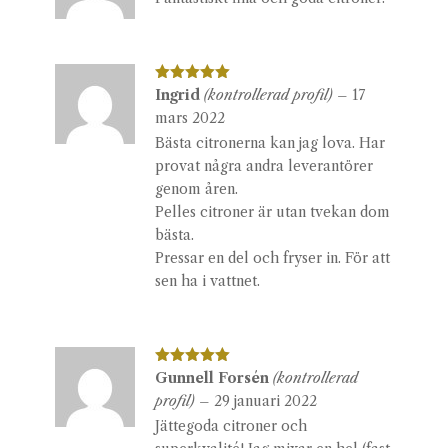
Betygsatt
Ingrid
(kontrollerad profil)
–
17
5
av 5
mars 2022
Bästa citronerna kan jag lova. Har
provat några andra leverantörer
genom åren.
Pelles citroner är utan tvekan dom
bästa.
Pressar en del och fryser in. För att
sen ha i vattnet.
Betygsatt
Gunnell Forsén
(kontrollerad
5
av 5
profil)
–
29 januari 2022
Jättegoda citroner och