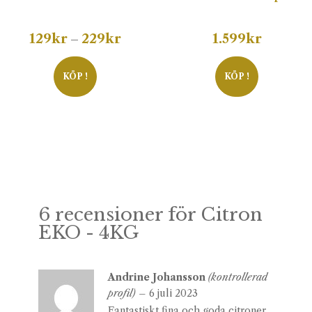
Prisintervall:
129
kr
229
kr
1.599
kr
–
129kr
till
KÖP !
KÖP !
229kr
6 recensioner för
Citron
EKO - 4KG
Andrine Johansson
(kontrollerad
profil)
–
6 juli 2023
Fantastiskt fina och goda citroner.