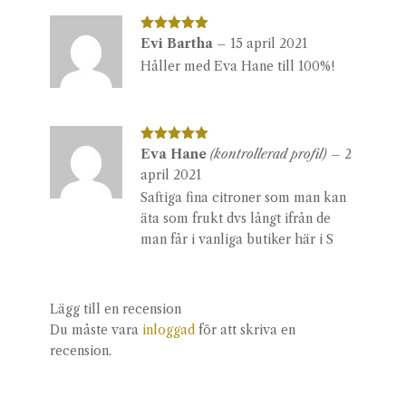
Betygsatt
Evi Bartha
–
15 april 2021
5
av 5
Håller med Eva Hane till 100%!
Betygsatt
Eva Hane
(kontrollerad profil)
–
2
5
av 5
april 2021
Saftiga fina citroner som man kan
äta som frukt dvs långt ifrån de
man får i vanliga butiker här i S
Lägg till en recension
Du måste vara
inloggad
för att skriva en
recension.