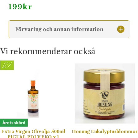
199
kr
Förvaring och annan information
Vi rekommenderar också
Årets skörd
Extra Virgen Olivolja 500ml
Honung Eukalyptusblommor
PICUAL PDLV EKO x 1