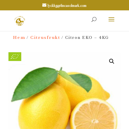
lycklig@fincasolmark.com
Hem
Citrusfrukt
/
/ Citron EKO – 4KG