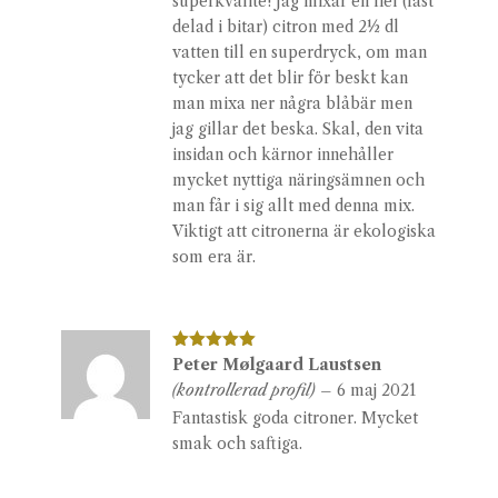
superkvalité! Jag mixar en hel (fast
delad i bitar) citron med 2½ dl
vatten till en superdryck, om man
tycker att det blir för beskt kan
man mixa ner några blåbär men
jag gillar det beska. Skal, den vita
insidan och kärnor innehåller
mycket nyttiga näringsämnen och
man får i sig allt med denna mix.
Viktigt att citronerna är ekologiska
som era är.
Betygsatt
Peter Mølgaard Laustsen
5
av 5
(kontrollerad profil)
–
6 maj 2021
Fantastisk goda citroner. Mycket
smak och saftiga.