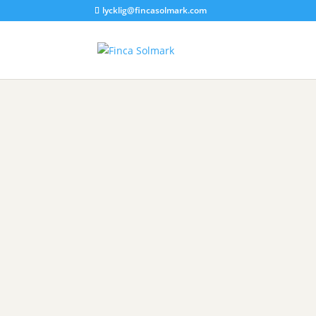
lycklig@fincasolmark.com