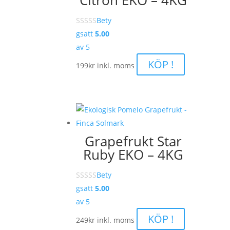
Bety
gsatt
5.00
av 5
KÖP !
199
kr
inkl. moms
Grapefrukt Star
Ruby EKO – 4KG
Bety
gsatt
5.00
av 5
KÖP !
249
kr
inkl. moms