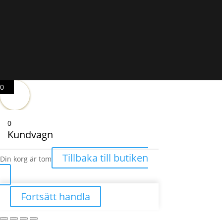
0
0
Kundvagn
Tillbaka till butiken
Din korg är tom
Fortsätt handla