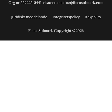
Org nr 559225-5441. elsuecoandaluz@fincasolmark.com
Juridiskt meddelande
Integritetspolicy
Kakpolicy
Finca Solmark Copyright ©2026