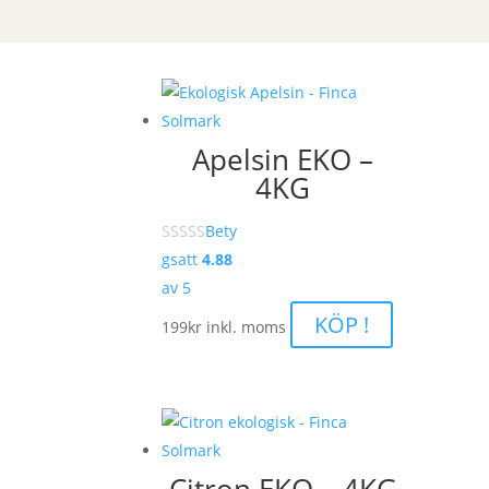
Apelsin EKO –
4KG
Bety
gsatt
4.88
av 5
KÖP !
199
kr
inkl. moms
Citron EKO – 4KG