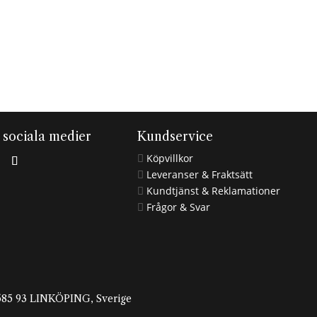
i sociala medier
Kundservice
Köpvillkor

Leveranser & Fraktsätt

Kundtjänst & Reklamationer

Frågor & Svar

, 585 93 LINKÖPING, Sverige