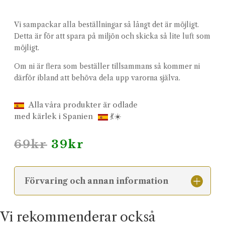
Vi sampackar alla beställningar så långt det är möjligt.
Detta är för att spara på miljön och skicka så lite luft som
möjligt.
Om ni är flera som beställer tillsammans så kommer ni
därför ibland att behöva dela upp varorna själva.
Alla våra produkter är odlade
med kärlek i Spanien
💃☀️
Det
Det
69
kr
39
kr
ursprungliga
nuvarande
priset
priset
var:
är:
Förvaring och annan information
69kr.
39kr.
Vi rekommenderar också