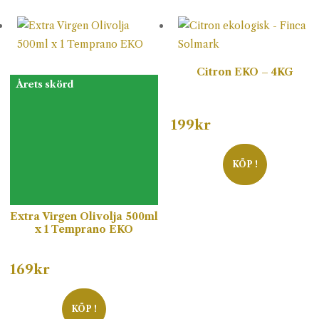
Citron EKO – 4KG
Årets skörd
199
kr
KÖP !
Extra Virgen Olivolja 500ml
x 1 Temprano EKO
169
kr
KÖP !