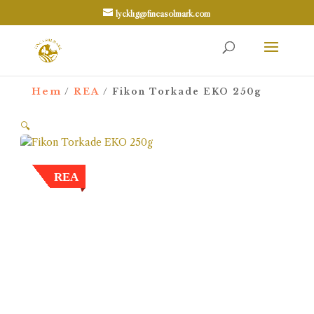
lycklig@fincasolmark.com
Hem
REA
/
/ Fikon Torkade EKO 250g
🔍
REA