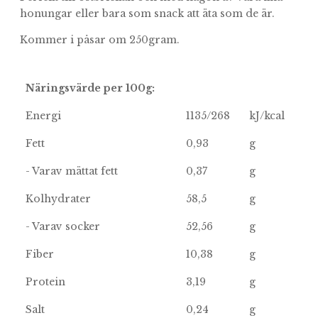
honungar eller bara som snack att äta som de är.
Kommer i påsar om 250gram.
Näringsvärde per 100g:
Energi
1135/268
kJ/kcal
Fett
0,93
g
- Varav mättat fett
0,37
g
Kolhydrater
58,5
g
- Varav socker
52,56
g
Fiber
10,38
g
Protein
3,19
g
Salt
0,24
g