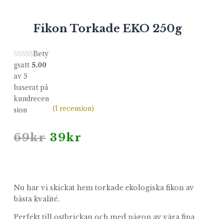
Fikon Torkade EKO 250g
Bety
gsatt
5.00
av 5
baserat på
kundrecen
(
1
recension)
sion
Det
Det
69
kr
39
kr
ursprungliga
nuvarande
priset
priset
var:
är:
69kr.
39kr.
Nu har vi skickat hem torkade ekologiska fikon av
bästa kvalité.
Perfekt till ostbrickan och med någon av våra fina