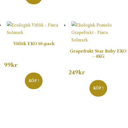
Vitlök EKO 10-pack
Grapefrukt Star Ruby EKO
– 4KG
99
kr
249
kr
KÖP !
KÖP !