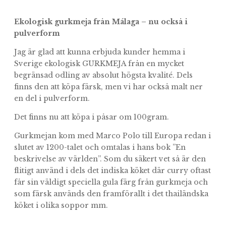
var:
är:
99kr.
49kr.
Ekologisk gurkmeja från Málaga – nu också i
pulverform
Jag är glad att kunna erbjuda kunder hemma i
Sverige ekologisk GURKMEJA från en mycket
begränsad odling av absolut högsta kvalité. Dels
finns den att köpa färsk, men vi har också malt ner
en del i pulverform.
Det finns nu att köpa i påsar om 100gram.
Gurkmejan kom med Marco Polo till Europa redan i
slutet av 1200-talet och omtalas i hans bok ”En
beskrivelse av världen”. Som du säkert vet så är den
flitigt använd i dels det indiska köket där curry oftast
får sin väldigt speciella gula färg från gurkmeja och
som färsk används den framförallt i det thailändska
köket i olika soppor mm.