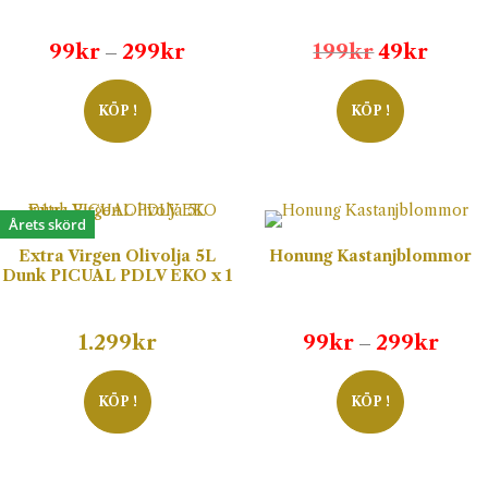
Prisintervall:
Det
Det
99
kr
299
kr
199
kr
49
kr
–
99kr
ursprungli
nuvar
till
priset
priset
KÖP !
KÖP !
299kr
var:
är:
199kr.
49kr.
Årets skörd
Extra Virgen Olivolja 5L
Honung Kastanjblommor
Dunk PICUAL PDLV EKO x 1
Prisi
1.299
kr
99
kr
299
kr
–
99kr
till
KÖP !
KÖP !
299k