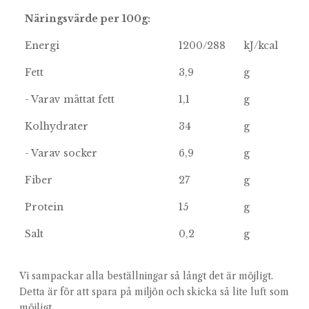
Näringsvärde per 100g:
Energi
1200/288
kJ/kcal
Fett
3,9
g
- Varav mättat fett
1,1
g
Kolhydrater
34
g
- Varav socker
6,9
g
Fiber
27
g
Protein
15
g
Salt
0,2
g
Vi sampackar alla beställningar så långt det är möjligt.
Detta är för att spara på miljön och skicka så lite luft som
möjligt.