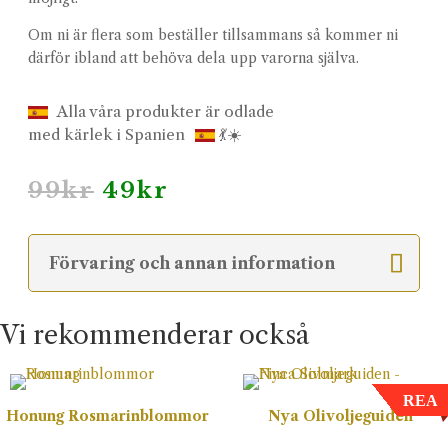
Om ni är flera som beställer tillsammans så kommer ni
därför ibland att behöva dela upp varorna själva.
Alla våra produkter är odlade
med kärlek i Spanien
💃☀️
Det
Det
99
kr
49
kr
ursprungliga
nuvarande
priset
priset
var:
är:
Förvaring och annan information
99kr.
49kr.
Vi rekommenderar också
REA
Honung Rosmarinblommor
Nya Olivoljeguiden