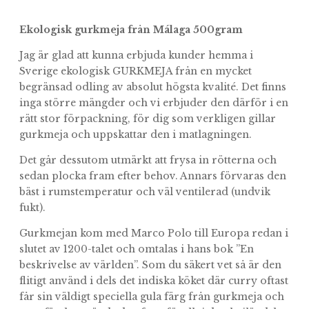
var:
är:
199kr.
99kr.
Ekologisk gurkmeja från Málaga
500gram
Jag är glad att kunna erbjuda kunder hemma i
Sverige ekologisk GURKMEJA från en mycket
begränsad odling av absolut högsta kvalité. Det finns
inga större mängder och vi erbjuder den därför i en
rätt stor förpackning, för dig som verkligen gillar
gurkmeja och uppskattar den i matlagningen.
Det går dessutom utmärkt att frysa in rötterna och
sedan plocka fram efter behov. Annars förvaras den
bäst i rumstemperatur och väl ventilerad (undvik
fukt).
Gurkmejan kom med Marco Polo till Europa redan i
slutet av 1200-talet och omtalas i hans bok ”En
beskrivelse av världen”. Som du säkert vet så är den
flitigt använd i dels det indiska köket där curry oftast
får sin väldigt speciella gula färg från gurkmeja och