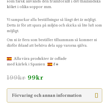
som färsk används den framförallt i det thailändska
köket i olika soppor mm.
Vi sampackar alla beställningar så långt det är möjligt.
Detta är för att spara på miljön och skicka så lite luft som
möjligt.
Om ni är flera som beställer tillsammans så kommer ni
därför ibland att behöva dela upp varorna själva.
Alla våra produkter är odlade
med kärlek i Spanien
💃☀️
Det
Det
199
kr
99
kr
ursprungliga
nuvarande
priset
priset
var:
är:
Förvaring och annan information
199kr.
99kr.