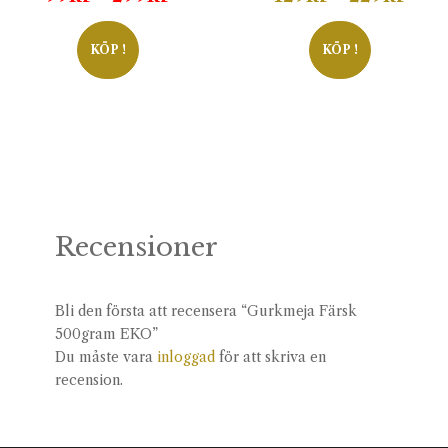
99kr
129k
till
till
KÖP !
KÖP !
299kr
229k
Recensioner
Bli den första att recensera “Gurkmeja Färsk
500gram EKO”
Du måste vara
inloggad
för att skriva en
recension.