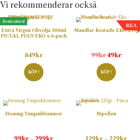
Vi rekommenderar också
Årets skörd
REA
Extra Virgen Olivolja 500ml
Mandlar Rostade EKO 250g
PICUAL PDLV EKO x 6-pack
Det
Det
849
kr
99
kr
49
kr
ursprunglig
nuvar
priset
priset
KÖP !
KÖP !
var:
är:
99kr.
49kr.
Honung Timjanblommor
Bipollen
Prisintervall:
Prisi
99
kr
299
kr
129
kr
229
kr
–
–