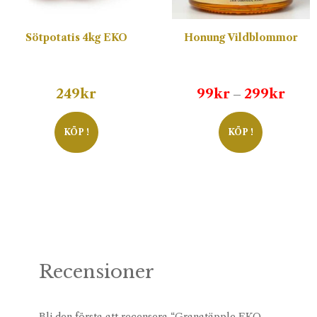
Sötpotatis 4kg EKO
Honung Vildblommor
Prisi
249
kr
99
kr
299
kr
–
99kr
till
KÖP !
KÖP !
299k
Recensioner