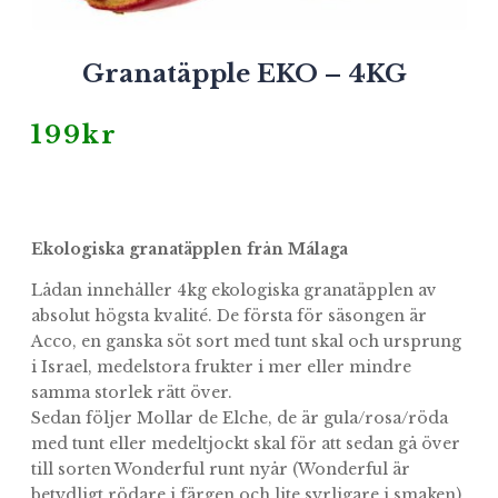
Granatäpple EKO – 4KG
199
kr
Ekologiska granatäpplen från Málaga
Lådan innehåller 4kg ekologiska granatäpplen av
absolut högsta kvalité. De första för säsongen är
Acco, en ganska söt sort med tunt skal och ursprung
i Israel, medelstora frukter i mer eller mindre
samma storlek rätt över.
Sedan följer Mollar de Elche, de är gula/rosa/röda
med tunt eller medeltjockt skal för att sedan gå över
till sorten Wonderful runt nyår (Wonderful är
betydligt rödare i färgen och lite syrligare i smaken).