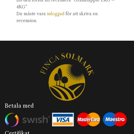
Bli den första att recensera “Granatäpple EKO –
4KG”
Du måste vara
inloggad
för att skriva en
recension.
Betala med
Certifikat