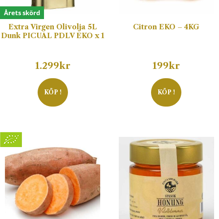
Årets skörd
Extra Virgen Olivolja 5L
Citron EKO – 4KG
Dunk PICUAL PDLV EKO x 1
1.299
kr
199
kr
KÖP !
KÖP !