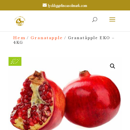
lycklig@fincasolmark.com
Hem
Granatapple
/
/ Granatäpple EKO –
4KG