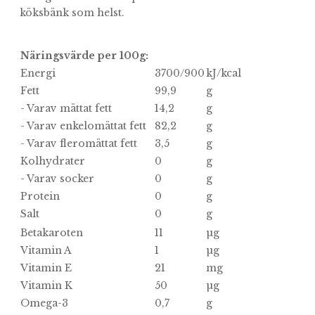
köksbänk som helst.
Näringsvärde per 100g:
Energi
3700/900
kJ/kcal
Fett
99,9
g
- Varav mättat fett
14,2
g
- Varav enkelomättat fett
82,2
g
- Varav fleromättat fett
3,5
g
Kolhydrater
0
g
- Varav socker
0
g
Protein
0
g
Salt
0
g
Betakaroten
11
µg
Vitamin A
1
µg
Vitamin E
21
mg
Vitamin K
50
µg
Omega-3
0,7
g