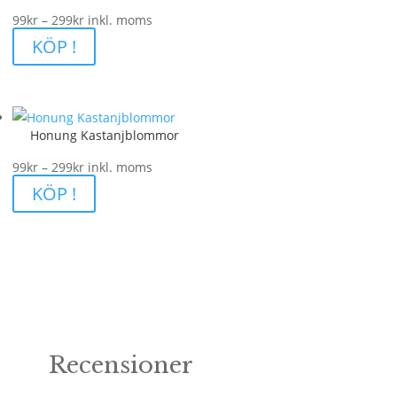
Prisintervall:
99
kr
–
299
kr
inkl. moms
99kr
KÖP !
till
299kr
Honung Kastanjblommor
Prisintervall:
99
kr
–
299
kr
inkl. moms
99kr
KÖP !
till
299kr
Recensioner