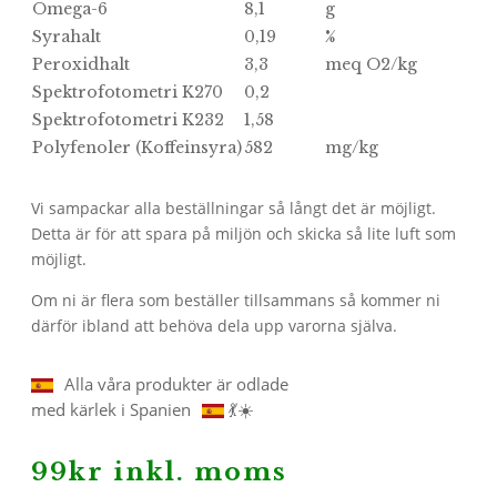
Omega-6
8,1
g
Syrahalt
0,19
%
Peroxidhalt
3,3
meq O2/kg
Spektrofotometri K270
0,2
Spektrofotometri K232
1,58
Polyfenoler (Koffeinsyra)
582
mg/kg
Vi sampackar alla beställningar så långt det är möjligt.
Detta är för att spara på miljön och skicka så lite luft som
möjligt.
Om ni är flera som beställer tillsammans så kommer ni
därför ibland att behöva dela upp varorna själva.
Alla våra produkter är odlade
med kärlek i Spanien
💃☀️
99
kr
inkl. moms