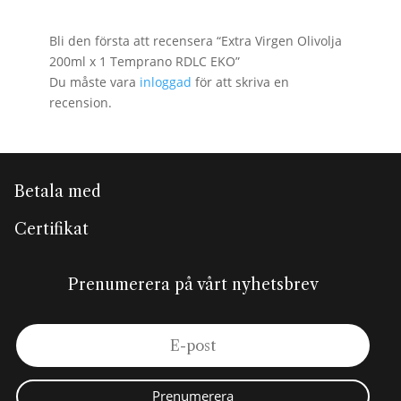
Bli den första att recensera “Extra Virgen Olivolja
200ml x 1 Temprano RDLC EKO”
Du måste vara
inloggad
för att skriva en
recension.
Betala med
Certifikat
Prenumerera på vårt nyhetsbrev
Prenumerera