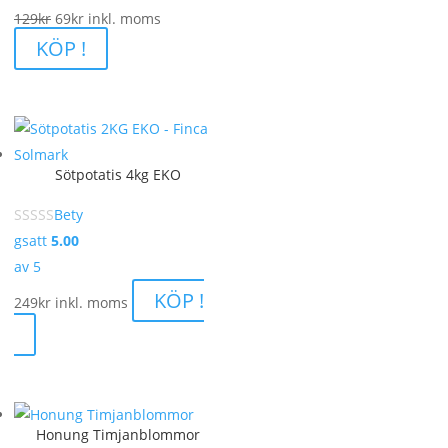
Det
Det
129
kr
69
kr
inkl. moms
ursprungliga
nuvarande
KÖP !
priset
priset
var:
är:
129kr.
69kr.
Sötpotatis 4kg EKO
Bety
gsatt
5.00
av 5
KÖP !
249
kr
inkl. moms
Honung Timjanblommor