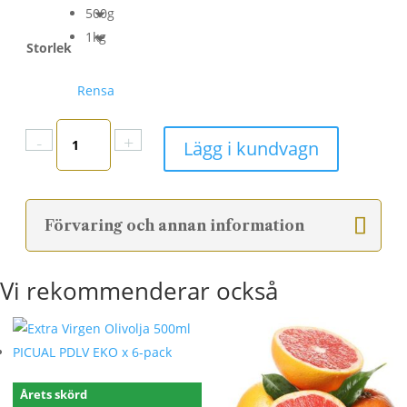
500g
1kg
Storlek
Rensa
Honung
-
+
Lägg i kundvagn
Timjanblommor
mängd
Förvaring och annan information
Vi rekommenderar också
Årets skörd