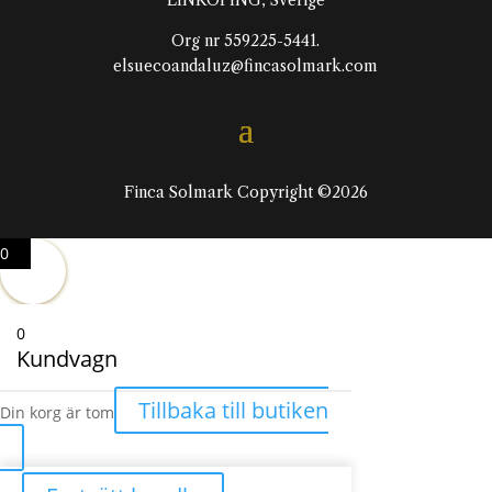
LINKÖPING, Sverige
Org nr 559225-5441.
elsuecoandaluz@fincasolmark.com
Finca Solmark Copyright ©2026
0
0
Kundvagn
Tillbaka till butiken
Din korg är tom