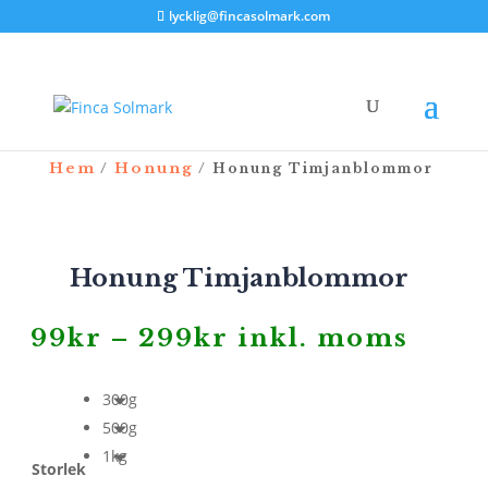
lycklig@fincasolmark.com
Hem
Honung
/
/ Honung Timjanblommor
Honung Timjanblommor
Prisintervall:
99
kr
–
299
kr
inkl. moms
99kr
till
300g
299kr
500g
1kg
Storlek