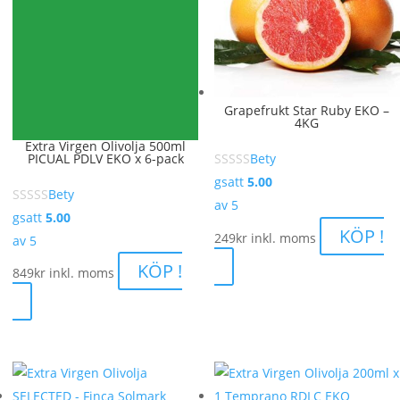
Grapefrukt Star Ruby EKO –
4KG
Extra Virgen Olivolja 500ml
PICUAL PDLV EKO x 6-pack
Bety
gsatt
5.00
Bety
av 5
gsatt
5.00
KÖP !
249
kr
inkl. moms
av 5
KÖP !
849
kr
inkl. moms