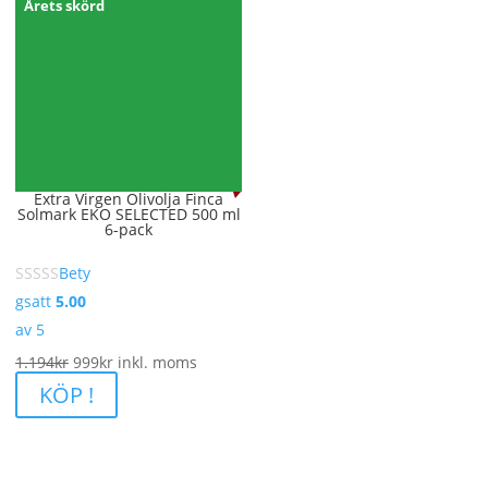
Årets skörd
Extra Virgen Olivolja Finca
Solmark EKO SELECTED 500 ml
6-pack
Bety
gsatt
5.00
av 5
Det
Det
1.194
kr
999
kr
inkl. moms
ursprungliga
nuvarande
KÖP !
priset
priset
var:
är:
1.194kr.
999kr.