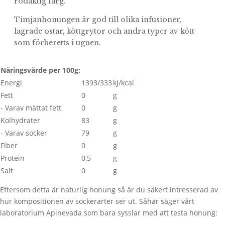
rödaktig färg.
Timjanhonungen är god till olika infusioner,
lagrade ostar, köttgrytor och andra typer av kött
som förberetts i ugnen.
Näringsvärde per 100g:
Energi
1393/333
kJ/kcal
Fett
0
g
- Varav mättat fett
0
g
Kolhydrater
83
g
- Varav socker
79
g
Fiber
0
g
Protein
0,5
g
Salt
0
g
Eftersom detta är naturlig honung så är du säkert intresserad av
hur kompositionen av sockerarter ser ut. Såhär säger vårt
laboratorium Apinevada som bara sysslar med att testa honung: