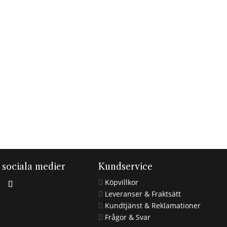
i sociala medier
Kundservice
Köpvillkor

Leveranser & Fraktsätt

Kundtjänst & Reklamationer

Frågor & Svar
