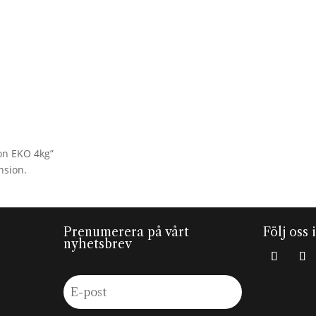
ton EKO 4kg”
nsion.
Prenumerera på vårt
Följ oss 
nyhetsbrev