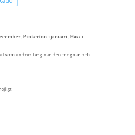
kado
ecember
,
Pinkerton
i
januari
,
Hass
i
skal som ändrar färg när den mognar och
öjligt.