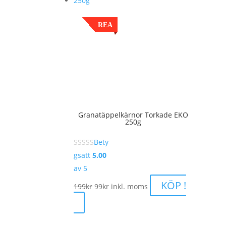
REA
Granatäppelkärnor Torkade EKO
250g
Bety
gsatt
5.00
av 5
Det
Det
KÖP !
199
kr
99
kr
inkl. moms
ursprungliga
nuvarande
priset
priset
var:
är: