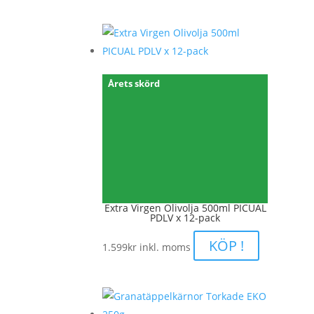
229kr
Årets skörd
Extra Virgen Olivolja 500ml PICUAL
PDLV x 12-pack
KÖP !
1.599
kr
inkl. moms