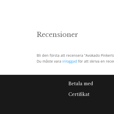
199kr.
99kr.
Recensioner
Bli den första att recensera “Avokado Pinker
Du måste vara
inloggad
för att skriva en rece
Betala med
Certifikat