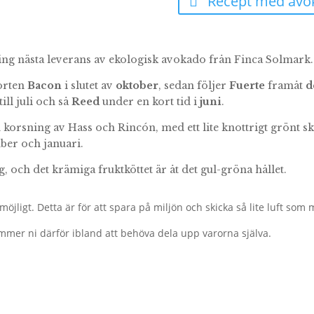
Recept med avo
ng nästa leverans av ekologisk avokado från Finca Solmark.
sorten
Bacon
i slutet av
oktober
, sedan följer
Fuerte
framåt
d
till juli och så
Reed
under en kort tid i
juni
.
 korsning av Hass och Rincón, med ett lite knottrigt grönt 
ber och januari.
 och det krämiga fruktköttet är åt det gul-gröna hållet.
öjligt. Detta är för att spara på miljön och skicka så lite luft som m
mmer ni därför ibland att behöva dela upp varorna själva.