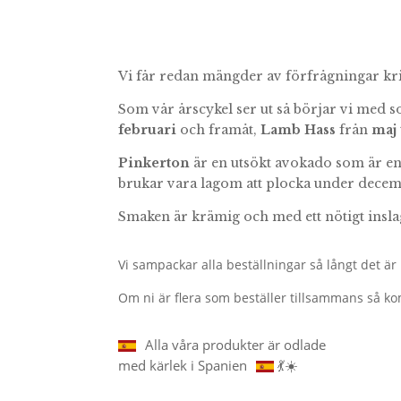
Vi får redan mängder av förfrågningar kri
Som vår årscykel ser ut så börjar vi med 
februari
och framåt,
Lamb Hass
från
maj
Pinkerton
är en utsökt avokado som är en
brukar vara lagom att plocka under decem
Smaken är krämig och med ett nötigt inslag,
Vi sampackar alla beställningar så långt det är m
Om ni är flera som beställer tillsammans så ko
Alla våra produkter är odlade
med kärlek i Spanien
💃☀️