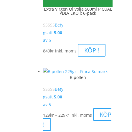
Extra Virgen Olivolja 500ml PICUAL
PDLV EKO x 6-pack
Bety
gsatt
5.00
av 5
KÖP !
849
kr
inkl. moms
Bipollen
Bety
gsatt
5.00
av 5
Prisintervall:
KÖP
129
kr
–
229
kr
inkl. moms
129kr
!
till