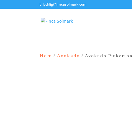
lycklig@fincasolmark.com
Hem
Avokado
/
/ Avokado Pinkerto
NYHET