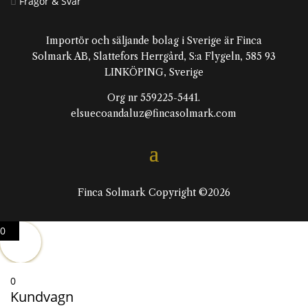
Frågor & Svar

Importör och säljande bolag i Sverige är Finca
Solmark AB, Slattefors Herrgård, S:a Flygeln, 585 93
LINKÖPING, Sverige
Org nr 559225-5441.
elsuecoandaluz@fincasolmark.com
Finca Solmark Copyright ©2026
0
0
Kundvagn