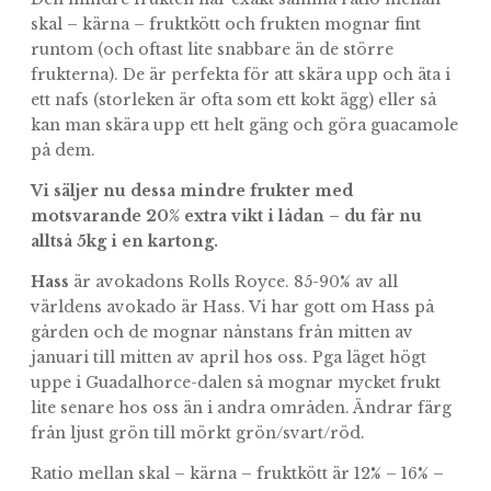
skal – kärna – fruktkött och frukten mognar fint
runtom (och oftast lite snabbare än de större
frukterna). De är perfekta för att skära upp och äta i
ett nafs (storleken är ofta som ett kokt ägg) eller så
kan man skära upp ett helt gäng och göra guacamole
på dem.
Vi säljer nu dessa mindre frukter med
motsvarande 20% extra vikt i lådan – du får nu
alltså 5kg i en kartong.
Hass
är avokadons Rolls Royce. 85-90% av all
världens avokado är Hass. Vi har gott om Hass på
gården och de mognar nånstans från mitten av
januari till mitten av april hos oss. Pga läget högt
uppe i Guadalhorce-dalen så mognar mycket frukt
lite senare hos oss än i andra områden. Ändrar färg
från ljust grön till mörkt grön/svart/röd.
Ratio mellan skal – kärna – fruktkött är 12% – 16% –