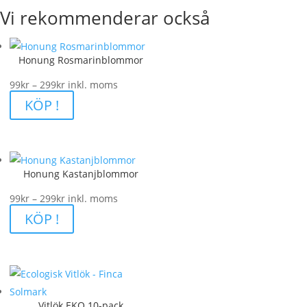
Vi rekommenderar också
Honung Rosmarinblommor
Prisintervall:
99
kr
–
299
kr
inkl. moms
99kr
KÖP !
till
299kr
Honung Kastanjblommor
Prisintervall:
99
kr
–
299
kr
inkl. moms
99kr
KÖP !
till
299kr
Vitlök EKO 10-pack