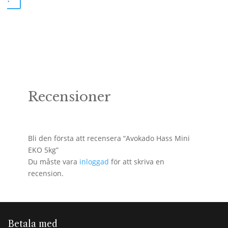
priset
priset
var:
är:
99kr.
49kr.
Recensioner
Bli den första att recensera “Avokado Hass Mini
EKO 5kg”
Du måste vara
inloggad
för att skriva en
recension.
Betala med