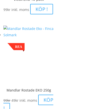
KÖP !
99
kr
inkl. moms
REA
Mandlar Rostade EKO 250g
Det
Det
KÖP
99
kr
49
kr
inkl. moms
ursprungliga
nuvarande
!