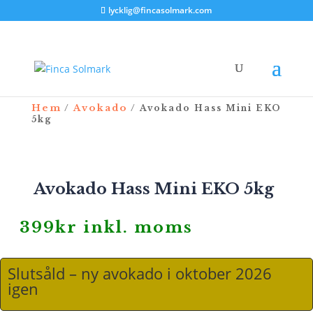
lycklig@fincasolmark.com
Hem
Avokado
/
/ Avokado Hass Mini EKO
5kg
Avokado Hass Mini EKO 5kg
399
kr
inkl. moms
Slutsåld – ny avokado i oktober 2026
igen