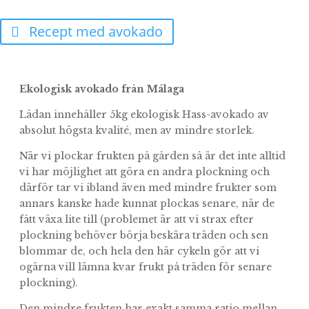
Recept med avokado
Ekologisk avokado från Málaga
Lådan innehåller 5kg ekologisk Hass-avokado av
absolut högsta kvalité, men av mindre storlek.
När vi plockar frukten på gården så är det inte alltid
vi har möjlighet att göra en andra plockning och
därför tar vi ibland även med mindre frukter som
annars kanske hade kunnat plockas senare, när de
fått växa lite till (problemet är att vi strax efter
plockning behöver börja beskära träden och sen
blommar de, och hela den här cykeln gör att vi
ogärna vill lämna kvar frukt på träden för senare
plockning).
Den mindre frukten har exakt samma ratio mellan