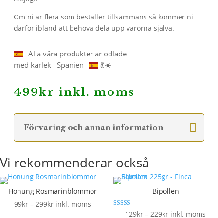
Om ni är flera som beställer tillsammans så kommer ni
därför ibland att behöva dela upp varorna själva.
Alla våra produkter är odlade
med kärlek i Spanien
💃☀️
499
kr
inkl. moms
Förvaring och annan information
Vi rekommenderar också
Honung Rosmarinblommor
Bipollen
Prisintervall:
99
kr
–
299
kr
inkl. moms
Betygsatt
Prisintervall:
129
kr
–
229
kr
inkl. moms
99kr
5.00