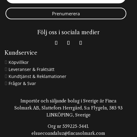
Prenumerera
Följ oss i sociala medier
Kundservice
Köpvillkor

Leveranser & Fraktsätt

Kundtjänst & Reklamationer

Frågor & Svar

Importör och säljande bolag i Sverige är Finca
Solmark AB, Slattefors Herrgård, S:a Flygeln, 585 93
LINKÖPING, Sverige
Org nr 559225-5441.
elsuecoandaluz@fincasolmark.com