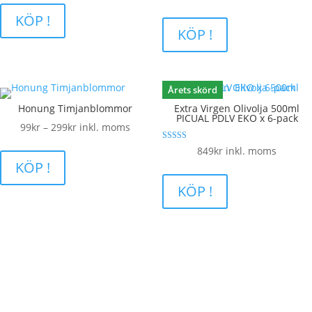
av 5
129kr
till
KÖP !
till
KÖP !
299kr
229kr
Årets skörd
Honung Timjanblommor
Extra Virgen Olivolja 500ml
PICUAL PDLV EKO x 6-pack
Prisintervall:
99
kr
–
299
kr
inkl. moms
99kr
Betygsatt
849
kr
inkl. moms
5.00
till
KÖP !
av 5
299kr
KÖP !