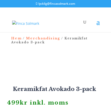
lycklig@fincasolmark.com
Hem
Merchandising
/
/ Keramikfat
Avokado 3-pack
NYHET
Keramikfat Avokado 3-pack
499
kr
inkl. moms