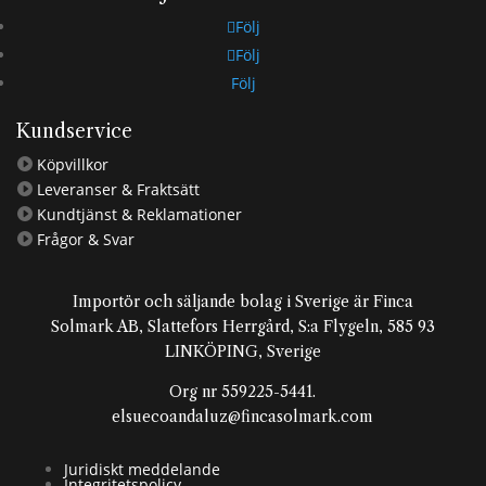
Följ
Följ
Följ
Kundservice
Köpvillkor

Leveranser & Fraktsätt

Kundtjänst & Reklamationer

Frågor & Svar

Importör och säljande bolag i Sverige är Finca
Solmark AB, Slattefors Herrgård, S:a Flygeln, 585 93
LINKÖPING, Sverige
Org nr 559225-5441.
elsuecoandaluz@fincasolmark.com
Juridiskt meddelande
Integritetspolicy