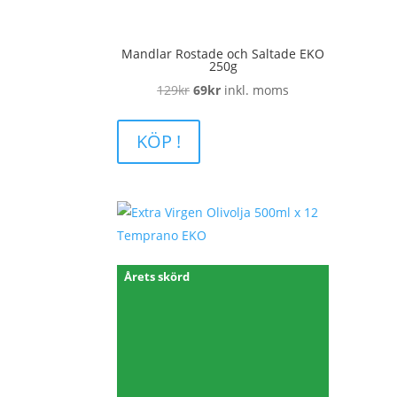
Mandlar Rostade och Saltade EKO
250g
Det
Det
129
kr
69
kr
inkl. moms
ursprungliga
nuvarande
priset
priset
KÖP !
var:
är:
129kr.
69kr.
Årets skörd