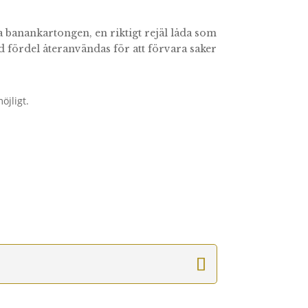
ska banankartongen, en riktigt rejäl låda som
d fördel återanvändas för att förvara saker
öjligt.