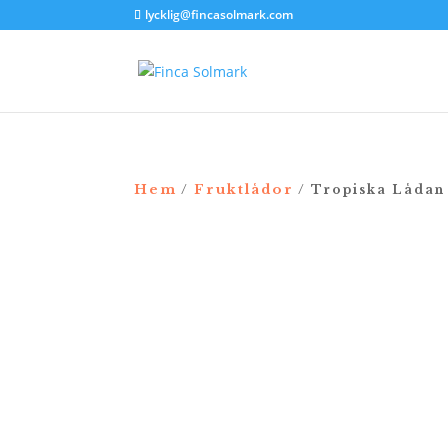
lycklig@fincasolmark.com
Hem
Fruktlådor
/
/ Tropiska Lådan
NYHET