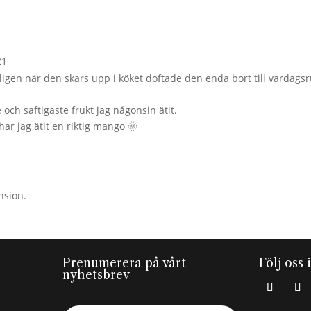
21
gen när den skars upp i köket doftade den enda bort till vardags
och saftigaste frukt jag någonsin ätit.
har jag ätit en riktig mango 🌞
nsion.
Prenumerera på vårt
Följ oss 
nyhetsbrev