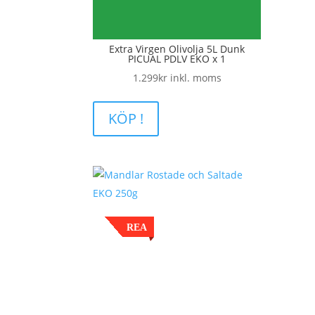
Extra Virgen Olivolja 5L Dunk
PICUAL PDLV EKO x 1
1.299
kr
inkl. moms
KÖP !
REA