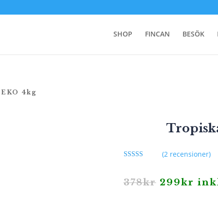
SHOP
FINCAN
BESÖK
 EKO 4kg
Tropisk
(
2
recensioner)
Betygsatt
5.00
av 5
baserat på
Det
Det
378
kr
299
kr
ink
kundrecensio
ursprungl
nuv
n
priset
pris
var:
är:
378kr.
299