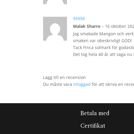
Betygsatt
5
Malak Sharro
–
16 oktober 20
av 5
Jag smakade Mangon och verkli
smaken var obeskrivligt GOD!
Tack Finca solmark för godaste 
Det tog hela 40 år att säga nu 
Lägg till en recension
Du måste vara
inloggad
för att skriva en rece
Betala med
Certifikat