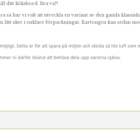
ll ditt köksbord. Bra va?!
 bra så har vi valt att utveckla en variant av den gamla klassi
m lätt sker i enklare förpackningar. Kartongen kan sedan me
öjligt. Detta är för att spara på miljön och skicka så lite luft som m
mmer ni därför ibland att behöva dela upp varorna själva.