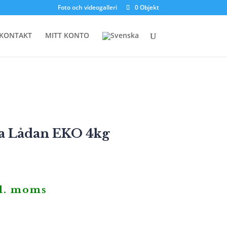
Foto och videogalleri
0 Objekt
KONTAKT
MITT KONTO
a Lådan EKO 4kg
l. moms
iga
arande
et
kr.