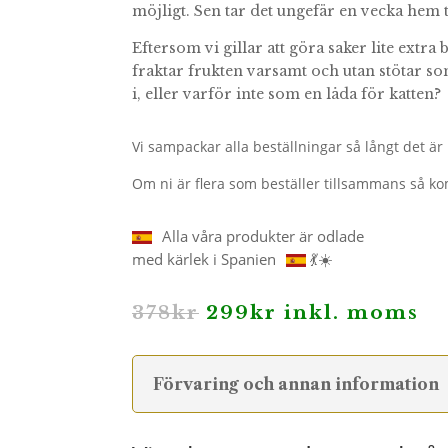
möjligt. Sen tar det ungefär en vecka hem ti
Eftersom vi gillar att göra saker lite extra
fraktar frukten varsamt och utan stötar so
i, eller varför inte som en låda för katten?
Vi sampackar alla beställningar så långt det är m
Om ni är flera som beställer tillsammans så ko
Alla våra produkter är odlade
med kärlek i Spanien
💃☀️
Det
Det
378
kr
299
kr
inkl. moms
ursprungliga
nuvarande
priset
priset
var:
är:
378kr.
299kr.
Förvaring och annan information