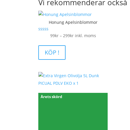
Vi rekommenderar också
Honung Apelsinblommor
Betygsatt
Prisintervall:
99
kr
–
299
kr
inkl. moms
5.00
av 5
99kr
till
KÖP !
299kr
Årets skörd