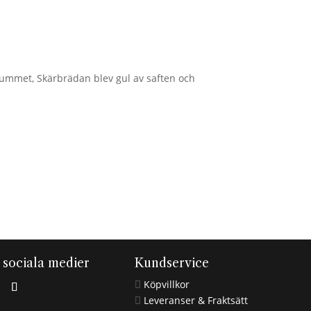
rummet, Skärbrädan blev gul av saften och
i sociala medier
Kundservice
Köpvillkor

Leveranser & Fraktsätt
