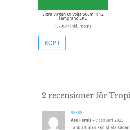
Extra Virgen Olivolja 500ml x 12
Temprano EKO
1.799
kr
inkl. moms
KÖP !
2 recensioner för
Trop
Betygsatt
5
Åse Fernis
–
7 januari 2023
av 5
Tänk att man kan få äta sådan