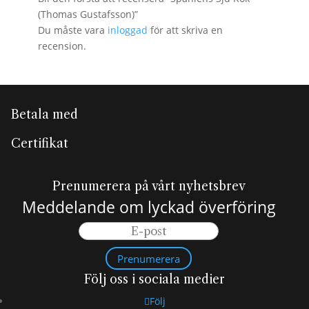
(Thomas Gustafsson)”
Du måste vara
inloggad
för att skriva en
recension.
Betala med
Certifikat
Prenumerera på vårt nyhetsbrev
Meddelande om lyckad överföring
Prenumerera
Följ oss i sociala medier
Följ