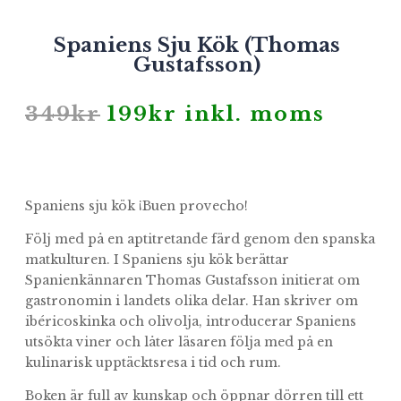
Spaniens Sju Kök (Thomas
Gustafsson)
Det
Det
349
kr
199
kr
inkl. moms
ursprungliga
nuvarande
priset
priset
var:
är:
349kr.
199kr.
Spaniens sju kök ¡Buen provecho!
Följ med på en aptitretande färd genom den spanska
matkulturen. I Spaniens sju kök berättar
Spanienkännaren Thomas Gustafsson initierat om
gastronomin i landets olika delar. Han skriver om
ibéricoskinka och olivolja, introducerar Spaniens
utsökta viner och låter läsaren följa med på en
kulinarisk upptäcktsresa i tid och rum.
Boken är full av kunskap och öppnar dörren till ett