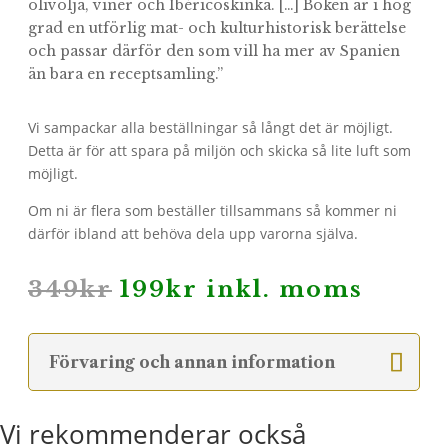
olivolja, viner och Ibéricoskinka. […] Boken är i hög
grad en utförlig mat- och kulturhistorisk berättelse
och passar därför den som vill ha mer av Spanien
än bara en receptsamling.”
Vi sampackar alla beställningar så långt det är möjligt.
Detta är för att spara på miljön och skicka så lite luft som
möjligt.
Om ni är flera som beställer tillsammans så kommer ni
därför ibland att behöva dela upp varorna själva.
Det
Det
349
kr
199
kr
inkl. moms
ursprungliga
nuvarande
priset
priset
var:
är:
Förvaring och annan information
349kr.
199kr.
Vi rekommenderar också