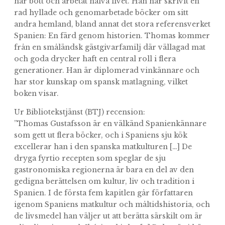
har bott och arbetat halva livet. Han har skrivit en
rad hyllade och genomarbetade böcker om sitt
andra hemland, bland annat det stora referensverket
Spanien: En färd genom historien. Thomas kommer
från en småländsk gästgivarfamilj där vällagad mat
och goda drycker haft en central roll i flera
generationer. Han är diplomerad vinkännare och
har stor kunskap om spansk matlagning, vilket
boken visar.
Ur Bibliotekstjänst (BTJ) recension:
”Thomas Gustafsson är en välkänd Spanienkännare
som gett ut flera böcker, och i Spaniens sju kök
excellerar han i den spanska matkulturen […] De
dryga fyrtio recepten som speglar de sju
gastronomiska regionerna är bara en del av den
gedigna berättelsen om kultur, liv och tradition i
Spanien. I de första fem kapitlen går författaren
igenom Spaniens matkultur och måltidshistoria, och
de livsmedel han väljer ut att berätta särskilt om är