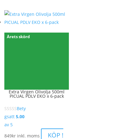
Årets skörd
Extra Virgen Olivolja 500ml
PICUAL PDLV EKO x 6-pack
Bety
gsatt
5.00
av 5
KÖP !
849
kr
inkl. moms