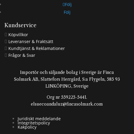
Följ
Följ
Kundservice
Köpvillkor

Leveranser & Fraktsätt

Kundtjänst & Reklamationer

Frågor & Svar

Importör och säljande bolag i Sverige är Finca
Solmark AB, Slattefors Herrgård, S:a Flygeln, 585 93
LINKÖPING, Sverige
Org nr 559225-5441.
elsuecoandaluz@fincasolmark.com
Juridiskt meddelande
Integritetspolicy
Kakpolicy