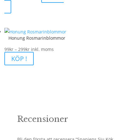
Honung Rosmarinblommor
Prisintervall:
99
kr
–
299
kr
inkl. moms
99kr
KÖP !
till
299kr
Recensioner
Bli den första att recensera “Spaniens Sju Kök