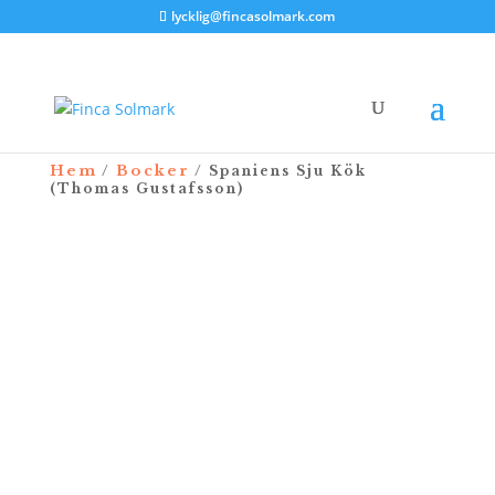
lycklig@fincasolmark.com
Hem
Bocker
/
/ Spaniens Sju Kök
(Thomas Gustafsson)
REA