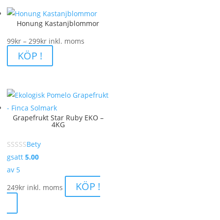
Honung Kastanjblommor
Prisintervall:
99
kr
–
299
kr
inkl. moms
99kr
KÖP !
till
299kr
Grapefrukt Star Ruby EKO –
4KG
Bety
gsatt
5.00
av 5
KÖP !
249
kr
inkl. moms