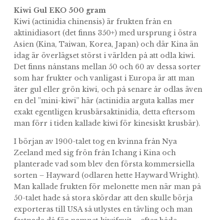
Kiwi Gul EKO 500 gram
Kiwi (actinidia chinensis) är frukten från en
aktinidiasort (det finns 350+) med ursprung i östra
Asien (Kina, Taiwan, Korea, Japan) och där Kina än
idag är överlägset störst i världen på att odla kiwi.
Det finns nånstans mellan 50 och 60 av dessa sorter
som har frukter och vanligast i Europa är att man
äter gul eller grön kiwi, och på senare år odlas även
en del ”mini-kiwi” här (actinidia arguta kallas mer
exakt egentligen krusbärsaktinidia, detta eftersom
man förr i tiden kallade kiwi för kinesiskt krusbär).
I början av 1900-talet tog en kvinna från Nya
Zeeland med sig frön från Ichang i Kina och
planterade vad som blev den första kommersiella
sorten – Hayward (odlaren hette Hayward Wright).
Man kallade frukten för melonette men när man på
50-talet hade så stora skördar att den skulle börja
exporteras till USA så utlystes en tävling och man