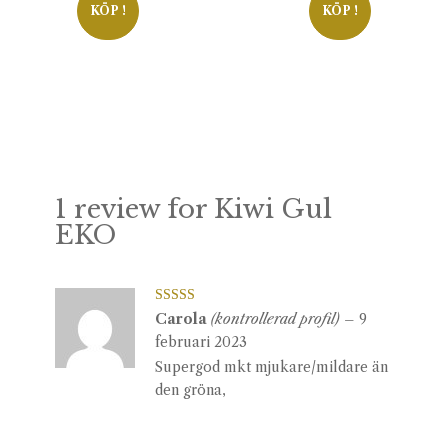
priset
priset
priset
priset
KÖP !
KÖP !
var:
är:
var:
är:
99kr.
49kr.
199kr.
49kr.
1 review for
Kiwi Gul
EKO
Betygsatt
5
Carola
(kontrollerad profil)
–
9
av 5
februari 2023
Supergod mkt mjukare/mildare än
den gröna,