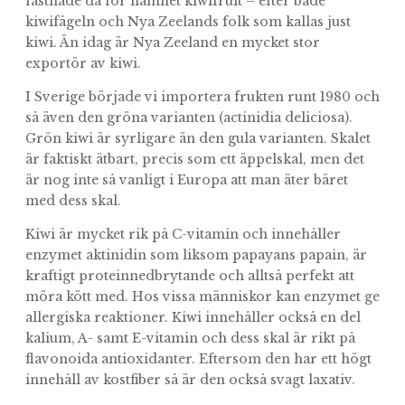
fastnade då för namnet kiwifruit – efter både
kiwifågeln och Nya Zeelands folk som kallas just
kiwi. Än idag är Nya Zeeland en mycket stor
exportör av kiwi.
I Sverige började vi importera frukten runt 1980 och
så även den gröna varianten (actinidia deliciosa).
Grön kiwi är syrligare än den gula varianten. Skalet
är faktiskt ätbart, precis som ett äppelskal, men det
är nog inte så vanligt i Europa att man äter bäret
med dess skal.
Kiwi är mycket rik på C-vitamin och innehåller
enzymet aktinidin som liksom papayans papain, är
kraftigt proteinnedbrytande och alltså perfekt att
möra kött med. Hos vissa människor kan enzymet ge
allergiska reaktioner. Kiwi innehåller också en del
kalium, A- samt E-vitamin och dess skal är rikt på
flavonoida antioxidanter. Eftersom den har ett högt
innehåll av kostfiber så är den också svagt laxativ.