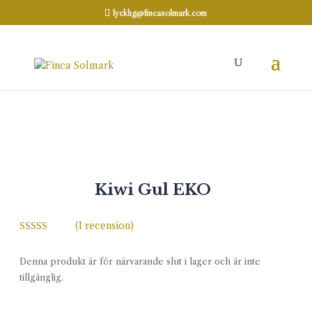
lycklig@fincasolmark.com
Hem
Kiwi
/
/ Kiwi Gul EKO
NYHET
Kiwi Gul EKO
(
1
recension)
Betygsatt
5.00
av 5
baserat på
Denna produkt är för närvarande slut i lager och är inte
kundrecensio
tillgänglig.
n