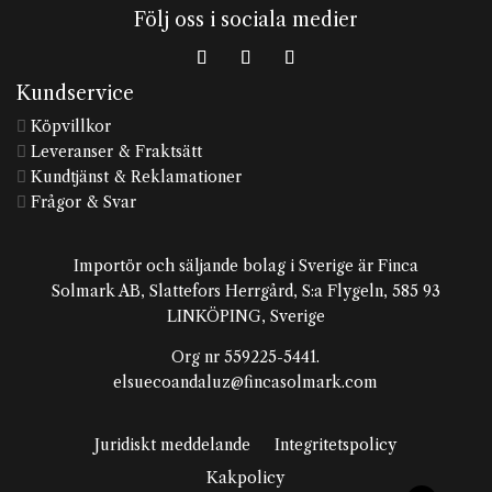
Följ oss i sociala medier
Kundservice
Köpvillkor

Leveranser & Fraktsätt

Kundtjänst & Reklamationer

Frågor & Svar

Importör och säljande bolag i Sverige är Finca
Solmark AB, Slattefors Herrgård, S:a Flygeln, 585 93
LINKÖPING, Sverige
Org nr 559225-5441.
elsuecoandaluz@fincasolmark.com
Juridiskt meddelande
Integritetspolicy
Kakpolicy