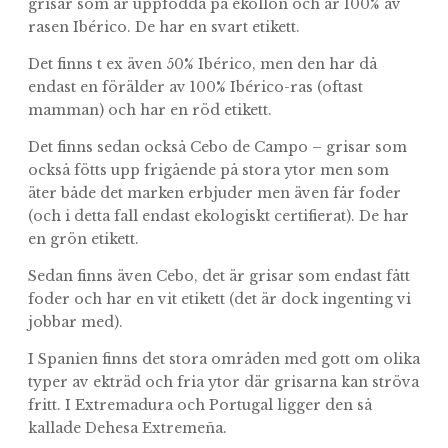
grisar som är uppfödda på ekollon och är 100% av
rasen Ibérico. De har en svart etikett.
Det finns t ex även 50% Ibérico, men den har då
endast en förälder av 100% Ibérico-ras (oftast
mamman) och har en röd etikett.
Det finns sedan också Cebo de Campo – grisar som
också fötts upp frigående på stora ytor men som
äter både det marken erbjuder men även får foder
(och i detta fall endast ekologiskt certifierat). De har
en grön etikett.
Sedan finns även Cebo, det är grisar som endast fått
foder och har en vit etikett (det är dock ingenting vi
jobbar med).
I Spanien finns det stora områden med gott om olika
typer av ekträd och fria ytor där grisarna kan ströva
fritt. I Extremadura och Portugal ligger den så
kallade Dehesa Extremeña.