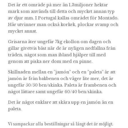
Det är ett område på mer än 1,3miljoner hektar
mark som används till detta och mycket annan typ
av djur mm. I Portugal kallas området för Montado.
Här utvinner man också korkek, plockar svamp och
mycket annat.
Grisarna äter ungefär 7kg ekollon om dagen och
gillar givetvis bäst när de är nyligen nedfallna från
träden, något som man ibland hjälper till med
genom att piska ner dom med en pinne.
Skillnaden mellan en ”jamón” och en ”paleta” är att
jamón är från bakbenen och väger lite mer, det är
ungefär 50/50 ben/skinka. Paleta är frambenen och
något lättare samt ungefär 60/40 ben/skinka.
Det är något enklare att skära upp en jamón än en
paleta.
Vi sampackar alla beställningar så långt det är möjligt.