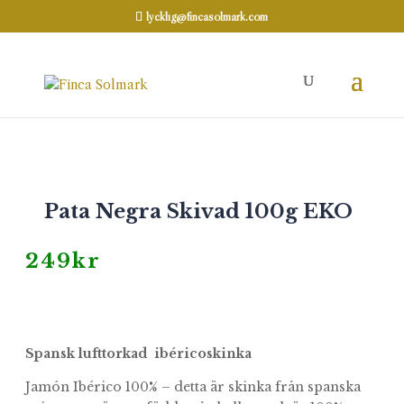
lycklig@fincasolmark.com
Hem
Ibericos
/
/ Pata Negra Skivad 100g
EKO
NYHET
Pata Negra Skivad 100g EKO
249
kr
Spansk lufttorkad ibéricoskinka
Jamón Ibérico 100% – detta är skinka från spanska