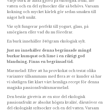
Varje burk är alltså gjord på ekologisk frukt, lite
vatten och en del syltsocker där så behövs. Varsam
kokning och mycket kärlek gör sedan smaken till
något helt unikt.
Vår sylt fungerar perfekt till yogurt, glass, på
smörgåsen eller vad du nu föredrar.
En burk innehåller 340gram ekologisk sylt.
Just nu innehåller denna begränsade mängd
burkar kumquat och lime i en riktigt god
blandning.
Finns en begränsad tid.
Marmelad: Efter att ha provkokat och testat olika
varianter tillsammans med flera av er kunder så har
vi slutligen fått klart vårt hemliga recept för denna
magiska passionsfruktsmarmelad.
Den består givetvis av en stor del ekologisk
passionsfrukt av absolut högsta kvalité, därutöver en
del ekologiskt syltsocker och en del vatten. Varsam