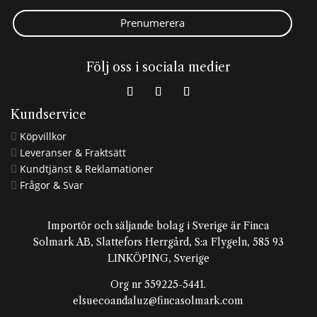
Prenumerera
Följ oss i sociala medier
Kundservice
Köpvillkor

Leveranser & Fraktsätt

Kundtjänst & Reklamationer

Frågor & Svar

Importör och säljande bolag i Sverige är Finca
Solmark AB, Slattefors Herrgård, S:a Flygeln, 585 93
LINKÖPING, Sverige
Org nr 559225-5441.
elsuecoandaluz@fincasolmark.com