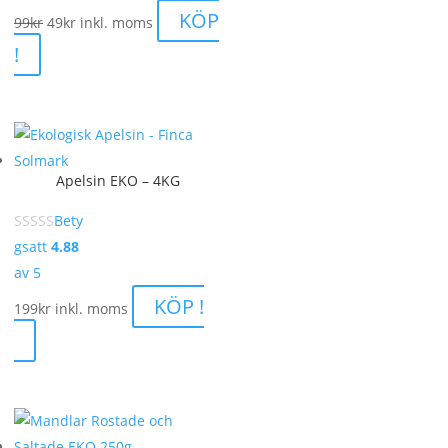
Det
Det
KÖP
99
kr
49
kr
inkl. moms
ursprungliga
nuvarande
!
priset
priset
var:
är:
99kr.
49kr.
Apelsin EKO – 4KG
Bety
gsatt
4.88
av 5
KÖP !
199
kr
inkl. moms