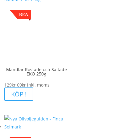
REA
Mandlar Rostade och Saltade
EKO 250g
Det
Det
129
kr
69
kr
inkl. moms
ursprungliga
nuvarande
KÖP !
priset
priset
var:
är:
129kr.
69kr.