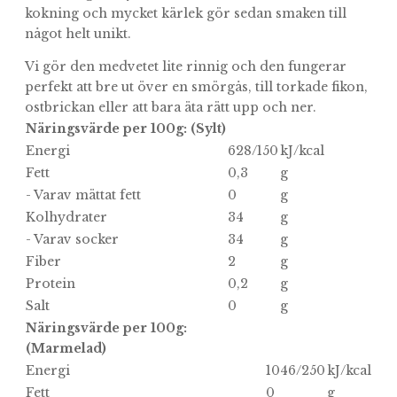
kokning och mycket kärlek gör sedan smaken till
något helt unikt.
Vi gör den medvetet lite rinnig och den fungerar
perfekt att bre ut över en smörgås, till torkade fikon,
ostbrickan eller att bara äta rätt upp och ner.
Näringsvärde per 100g: (Sylt)
Energi
628/150
kJ/kcal
Fett
0,3
g
- Varav mättat fett
0
g
Kolhydrater
34
g
- Varav socker
34
g
Fiber
2
g
Protein
0,2
g
Salt
0
g
Näringsvärde per 100g:
(Marmelad)
Energi
1046/250
kJ/kcal
Fett
0
g