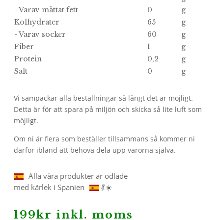
- Varav mättat fett
0
g
Kolhydrater
65
g
- Varav socker
60
g
Fiber
1
g
Protein
0,2
g
Salt
0
g
Vi sampackar alla beställningar så långt det är möjligt.
Detta är för att spara på miljön och skicka så lite luft som
möjligt.
Om ni är flera som beställer tillsammans så kommer ni
därför ibland att behöva dela upp varorna själva.
Alla våra produkter är odlade
med kärlek i Spanien
💃☀️
199
kr
inkl. moms