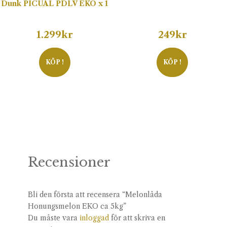
Dunk PICUAL PDLV EKO x 1
1.299
kr
249
kr
KÖP !
KÖP !
Recensioner
Bli den första att recensera “Melonlåda
Honungsmelon EKO ca 5kg”
Du måste vara
inloggad
för att skriva en