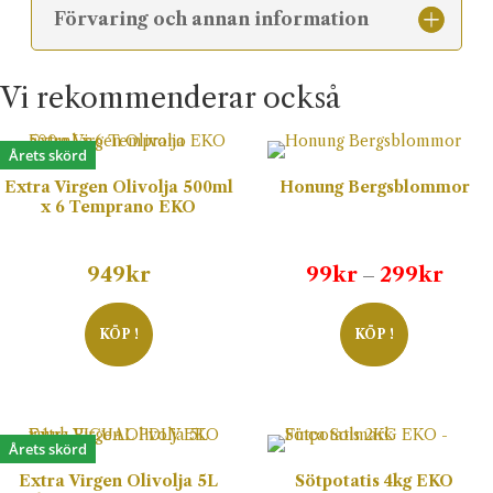
Förvaring och annan information
Vi rekommenderar också
Årets skörd
Extra Virgen Olivolja 500ml
Honung Bergsblommor
x 6 Temprano EKO
Prisi
949
kr
99
kr
299
kr
–
99kr
till
KÖP !
KÖP !
299k
Årets skörd
Extra Virgen Olivolja 5L
Sötpotatis 4kg EKO