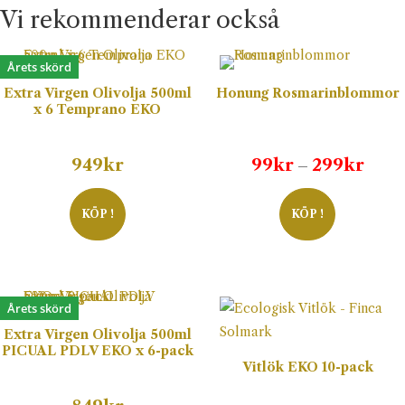
Vi rekommenderar också
Årets skörd
Extra Virgen Olivolja 500ml
Honung Rosmarinblommor
x 6 Temprano EKO
Prisi
949
kr
99
kr
299
kr
–
99kr
till
KÖP !
KÖP !
299k
Årets skörd
Extra Virgen Olivolja 500ml
PICUAL PDLV EKO x 6-pack
Vitlök EKO 10-pack