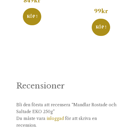
849
kr
99
kr
KÖP !
KÖP !
Recensioner
Bli den första att recensera “Mandlar Rostade och
Saltade EKO 250g”
Du måste vara
inloggad
för att skriva en
recension.