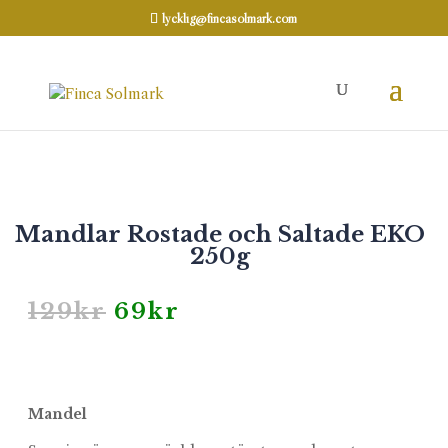
lycklig@fincasolmark.com
Hem
Mandel
/
/ Mandlar Rostade och
Saltade EKO 250g
REA
Mandlar Rostade och Saltade EKO
250g
Det
Det
129
kr
69
kr
ursprungliga
nuvarande
priset
priset
var:
är:
129kr.
69kr.
Mandel