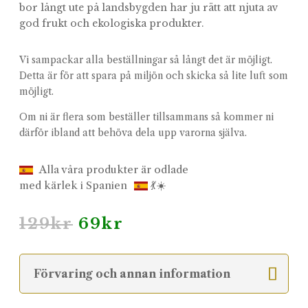
bor långt ute på landsbygden har ju rätt att njuta av
god frukt och ekologiska produkter.
Vi sampackar alla beställningar så långt det är möjligt.
Detta är för att spara på miljön och skicka så lite luft som
möjligt.
Om ni är flera som beställer tillsammans så kommer ni
därför ibland att behöva dela upp varorna själva.
Alla våra produkter är odlade
med kärlek i Spanien
💃☀️
Det
Det
129
kr
69
kr
ursprungliga
nuvarande
priset
priset
var:
är:
Förvaring och annan information
129kr.
69kr.