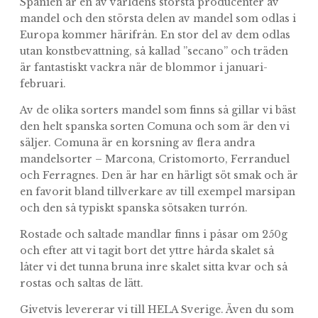
Spanien är en av världens största producenter av
mandel och den största delen av mandel som odlas i
Europa kommer härifrån. En stor del av dem odlas
utan konstbevattning, så kallad ”secano” och träden
är fantastiskt vackra när de blommor i januari-
februari.
Av de olika sorters mandel som finns så gillar vi bäst
den helt spanska sorten Comuna och som är den vi
säljer. Comuna är en korsning av flera andra
mandelsorter – Marcona, Cristomorto, Ferranduel
och Ferragnes. Den är har en härligt söt smak och är
en favorit bland tillverkare av till exempel marsipan
och den så typiskt spanska sötsaken turrón.
Rostade och saltade mandlar finns i påsar om 250g
och efter att vi tagit bort det yttre hårda skalet så
låter vi det tunna bruna inre skalet sitta kvar och så
rostas och saltas de lätt.
Givetvis levererar vi till HELA Sverige. Även du som