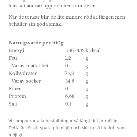
bara att äta rätt upp och ner som de är.
När de torkar blir de lite mindre röda i färgen men
behåller sin goda smak.
Näringsvärde per 100g:
Energi
1387/332
kJ/kcal
Fett
1,2
g
- Varav mättat fett
0
g
Kolhydrater
74,8
g
- Varav socker
54,6
g
Fiber
0
g
Protein
6,68
g
Salt
0,1
g
Vi sampackar alla beställningar så långt det är möjligt.
Detta är för att spara på miljön och skicka så lite luft som
möjligt.