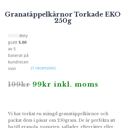
Granatäppelkärnor Torkade EKO
250g
Bety
gsatt
5.00
av 5
baserat på
kundrecen
(
1
recension)
sion
Det
Det
199
kr
99
kr
inkl. moms
ursprungliga
nuvarande
priset
priset
var:
är:
199kr.
99kr.
Vi har torkat en mängd granatäppelkärnor och
packat dem i påsar om 250gram. De är perfekta att
ha till granola, yogurten, sallader, efterrätter eller