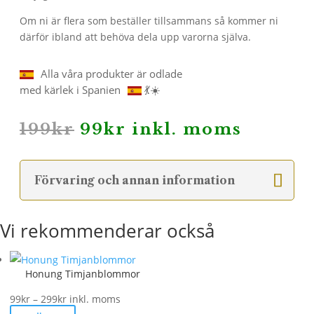
Om ni är flera som beställer tillsammans så kommer ni
därför ibland att behöva dela upp varorna själva.
Alla våra produkter är odlade
med kärlek i Spanien
💃☀️
Det
Det
199
kr
99
kr
inkl. moms
ursprungliga
nuvarande
priset
priset
var:
är:
Förvaring och annan information
199kr.
99kr.
Vi rekommenderar också
Honung Timjanblommor
Prisintervall:
99
kr
–
299
kr
inkl. moms