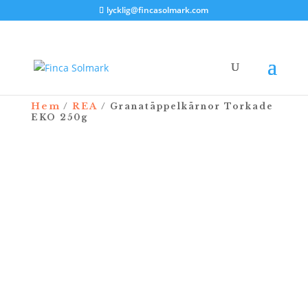
lycklig@fincasolmark.com
Hem
REA
/
/ Granatäppelkärnor Torkade
EKO 250g
REA