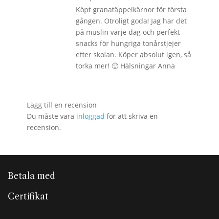
Köpt granatäppelkärnor för första
gången. Otroligt goda! Jag har det
på muslin varje dag och perfekt
snacks för hungriga tonårstjejer
efter skolan. Köper absolut igen, så
torka mer! 🙂 Hälsningar Anna
Lägg till en recension
Du måste vara
inloggad
för att skriva en
recension.
Betala med
Certifikat