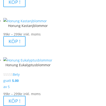
99kr
KÖP !
till
299kr
Honung Kastanjblommor
Prisintervall:
99
kr
–
299
kr
inkl. moms
99kr
KÖP !
till
299kr
Honung Eukalyptusblommor
Bety
gsatt
5.00
av 5
Prisintervall:
99
kr
–
299
kr
inkl. moms
99kr
KÖP !
till