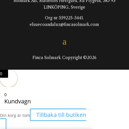
Solmark AB, Slattefors Herrgård, S:a Flygeln, 585 93
LINKÖPING, Sverige
Org nr 559225-5441.
elsuecoandaluz@fincasolmark.com
Finca Solmark Copyright ©2026
0
0
Kundvagn
Tillbaka till butiken
Din korg är tom