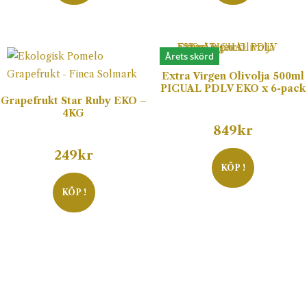
Årets skörd
Extra Virgen Olivolja 500ml
PICUAL PDLV EKO x 6-pack
Grapefrukt Star Ruby EKO –
4KG
849
kr
249
kr
KÖP !
KÖP !