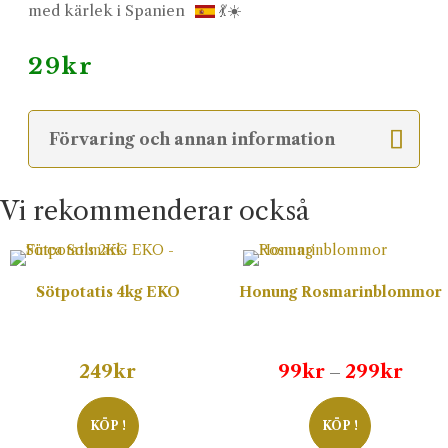
med kärlek i Spanien
💃☀️
29
kr
Förvaring och annan information
Vi rekommenderar också
Sötpotatis 4kg EKO
Honung Rosmarinblommor
Prisi
249
kr
99
kr
299
kr
–
99kr
till
KÖP !
KÖP !
299k