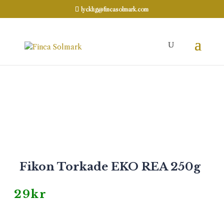
lycklig@fincasolmark.com
Hem
REA
/
/ Fikon Torkade EKO REA
250g
KORT DATUM
REA
Fikon Torkade EKO REA 250g
29
kr