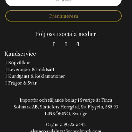
Prenumerera
Följ oss i sociala medier
Kundservice
Köpvillkor

Leveranser & Fraktsätt

Kundtjänst & Reklamationer

Frågor & Svar

Importör och säljande bolag i Sverige är Finca
Solmark AB, Slattefors Herrgård, S:a Flygeln, 585 93
LINKÖPING, Sverige
Org nr 559225-5441.
elsuecoandaluz@fincasolmark.com