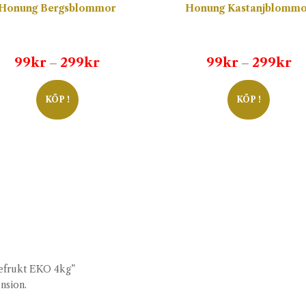
Honung Bergsblommor
Honung Kastanjblomm
Prisintervall:
Pr
99
kr
299
kr
99
kr
299
kr
–
–
99kr
99
till
til
KÖP !
KÖP !
299kr
29
pefrukt EKO 4kg”
ension.