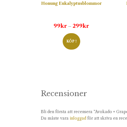
Honung Eukalyptusblommor
Prisintervall:
99
kr
299
kr
–
99kr
till
KÖP !
299kr
Recensioner
Bli den första att recensera “Avokado + Gra
Du måste vara
inloggad
för att skriva en rec