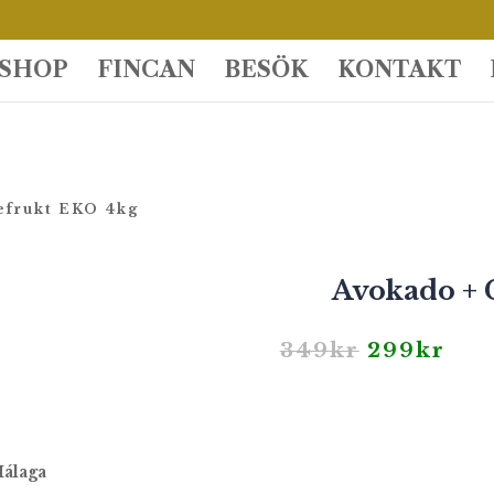
SHOP
FINCAN
BESÖK
KONTAKT
efrukt EKO 4kg
Avokado + 
Det
Det
349
kr
299
kr
ursprung
nuv
priset
pri
var:
är:
349kr.
299
Málaga