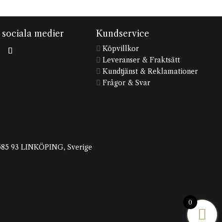
i sociala medier
Kundservice
Köpvillkor

Leveranser & Fraktsätt

Kundtjänst & Reklamationer

Frågor & Svar

, 585 93 LINKÖPING, Sverige
0