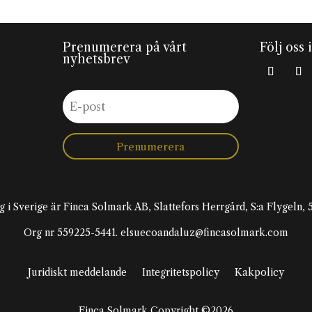
Prenumerera på vårt
Följ oss 
nyhetsbrev
Prenumerera
g i Sverige är Finca Solmark AB, Slattefors Herrgård, S:a Flygeln
Org nr 559225-5441. elsuecoandaluz@fincasolmark.com
Juridiskt meddelande
Integritetspolicy
Kakpolicy
Finca Solmark Copyright ©2026