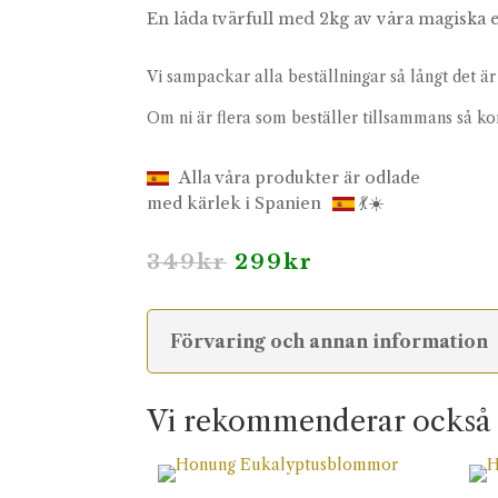
En låda tvärfull med 2kg av våra magiska 
Vi sampackar alla beställningar så långt det är 
Om ni är flera som beställer tillsammans så ko
Alla våra produkter är odlade
med kärlek i Spanien
💃☀️
Det
Det
349
kr
299
kr
ursprungliga
nuvarande
priset
priset
var:
är:
349kr.
299kr.
Förvaring och annan information
Vi rekommenderar också