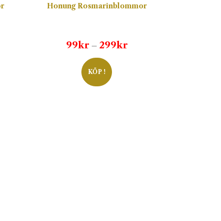
or
Honung Rosmarinblommor
isintervall:
Prisintervall:
99
kr
299
kr
–
kr
99kr
l
till
KÖP !
9kr
299kr