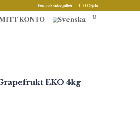
Foto och videogalleri
0 Objekt
MITT KONTO
Grapefrukt EKO 4kg
liga
arande
set
kr.