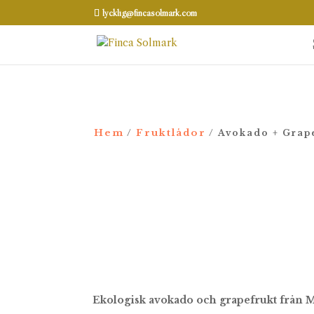
lycklig@fincasolmark.com
Hem
Fruktlådor
/
/ Avokado + Grap
Ekologisk avokado och grapefrukt från 