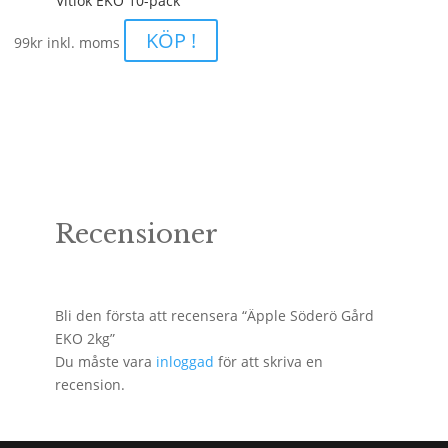
Vitlök EKO 10-pack
KÖP !
99
kr
inkl. moms
Recensioner
Bli den första att recensera “Äpple Söderö Gård
EKO 2kg”
Du måste vara
inloggad
för att skriva en
recension.