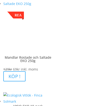
REA
Mandlar Rostade och Saltade
EKO 250g
Det
Det
129
kr
69
kr
inkl. moms
ursprungliga
nuvarande
KÖP !
priset
priset
var:
är:
129kr.
69kr.