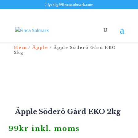
lycklig@fincasolmark.com
Hem
Äpple
/
/ Äpple Söderö Gård EKO
2kg
Äpple Söderö Gård EKO 2kg
99
kr
inkl. moms