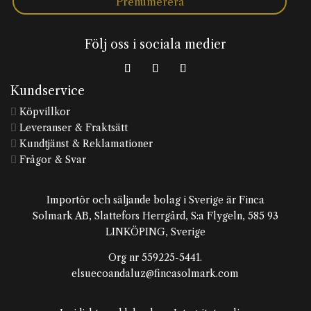
Prenumerera
Följ oss i sociala medier
Kundservice
Köpvillkor

Leveranser & Fraktsätt

Kundtjänst & Reklamationer

Frågor & Svar

Importör och säljande bolag i Sverige är Finca
Solmark AB, Slattefors Herrgård, S:a Flygeln, 585 93
LINKÖPING, Sverige
Org nr 559225-5441.
elsuecoandaluz@fincasolmark.com