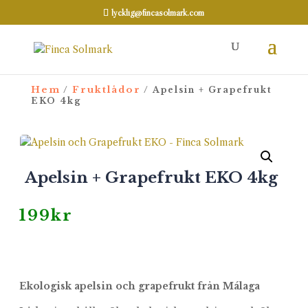
lycklig@fincasolmark.com
Hem
Fruktlådor
/
/ Apelsin + Grapefrukt
EKO 4kg
Apelsin + Grapefrukt EKO 4kg
199
kr
Ekologisk apelsin och grapefrukt från Málaga