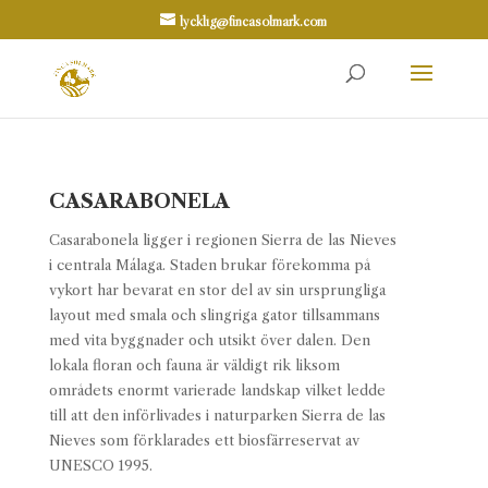
lycklig@fincasolmark.com
CASARABONELA
Casarabonela ligger i regionen Sierra de las Nieves
i centrala Málaga. Staden brukar förekomma på
vykort har bevarat en stor del av sin ursprungliga
layout med smala och slingriga gator tillsammans
med vita byggnader och utsikt över dalen. Den
lokala floran och fauna är väldigt rik liksom
områdets enormt varierade landskap vilket ledde
till att den införlivades i naturparken Sierra de las
Nieves som förklarades ett biosfärreservat av
UNESCO 1995.