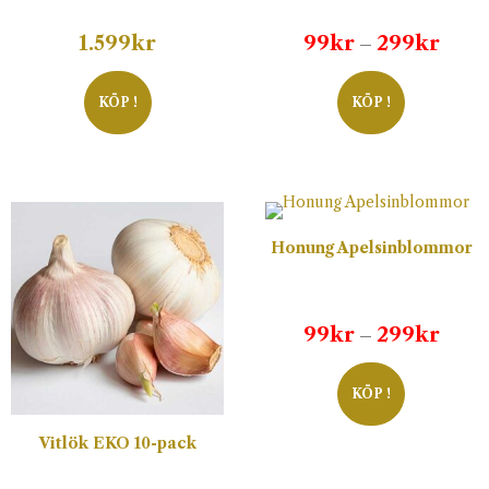
Prisi
1.599
kr
99
kr
299
kr
–
99kr
till
KÖP !
KÖP !
299k
Honung Apelsinblommor
Prisi
99
kr
299
kr
–
99kr
till
KÖP !
299k
Vitlök EKO 10-pack