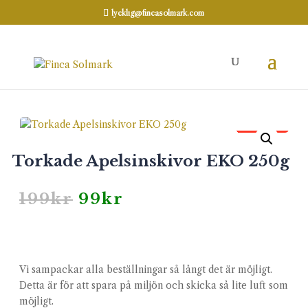
lycklig@fincasolmark.com
Hem
REA
/
/ Torkade Apelsinskivor EKO
250g
REA
Torkade Apelsinskivor EKO 250g
Det
Det
199
kr
99
kr
ursprungliga
nuvarande
priset
priset
var:
är:
199kr.
99kr.
Vi sampackar alla beställningar så långt det är möjligt.
Detta är för att spara på miljön och skicka så lite luft som
möjligt.