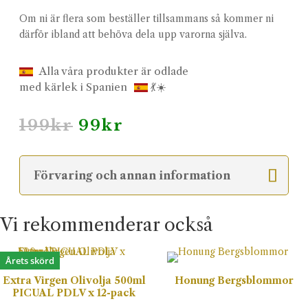
Om ni är flera som beställer tillsammans så kommer ni
därför ibland att behöva dela upp varorna själva.
Alla våra produkter är odlade
med kärlek i Spanien
💃☀️
Det
Det
199
kr
99
kr
ursprungliga
nuvarande
priset
priset
var:
är:
Förvaring och annan information
199kr.
99kr.
Vi rekommenderar också
Årets skörd
Extra Virgen Olivolja 500ml
Honung Bergsblommor
PICUAL PDLV x 12-pack