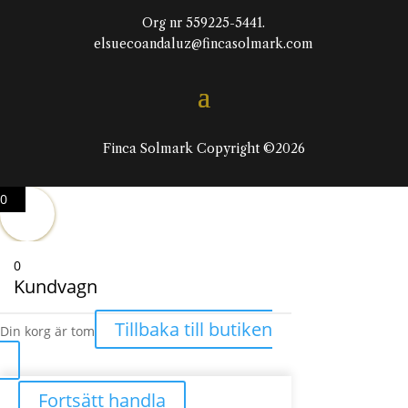
Org nr 559225-5441.
elsuecoandaluz@fincasolmark.com
Finca Solmark Copyright ©2026
0
0
Kundvagn
Tillbaka till butiken
Din korg är tom
Fortsätt handla