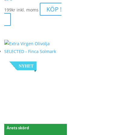
KÖP !
199
kr
inkl. moms
NYHET
Årets skörd