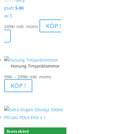
Bety
gsatt
5.00
av 5
KÖP !
249
kr
inkl. moms
Honung Timjanblommor
Prisintervall:
99
kr
–
299
kr
inkl. moms
99kr
KÖP !
till
299kr
Årets skörd