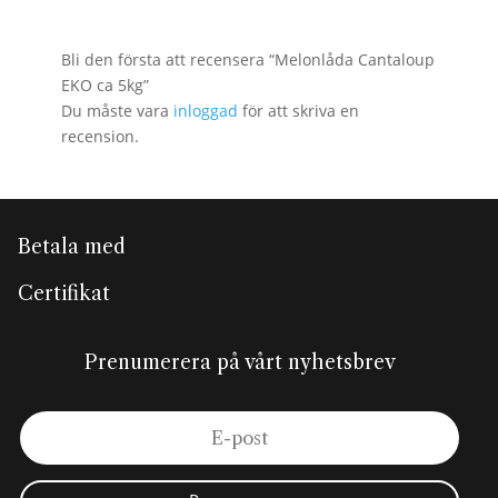
Bli den första att recensera “Melonlåda Cantaloup
EKO ca 5kg”
Du måste vara
inloggad
för att skriva en
recension.
Betala med
Certifikat
Prenumerera på vårt nyhetsbrev