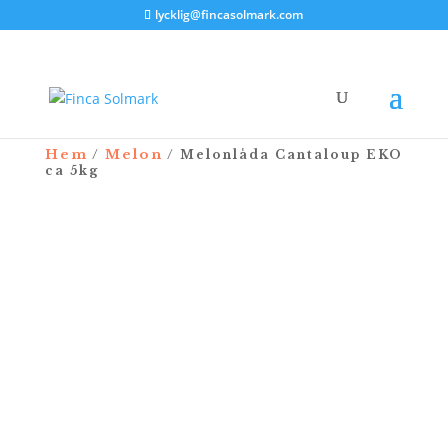
lycklig@fincasolmark.com
Hem
Melon
/
/ Melonlåda Cantaloup EKO
ca 5kg
NYHET