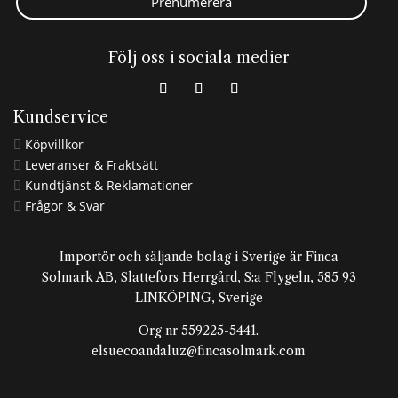
Prenumerera
Följ oss i sociala medier
Kundservice
Köpvillkor

Leveranser & Fraktsätt

Kundtjänst & Reklamationer

Frågor & Svar

Importör och säljande bolag i Sverige är Finca
Solmark AB, Slattefors Herrgård, S:a Flygeln, 585 93
LINKÖPING, Sverige
Org nr 559225-5441.
elsuecoandaluz@fincasolmark.com