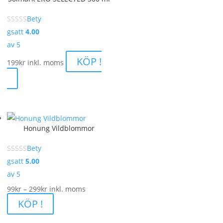
Bety
gsatt
4.00
av 5
KÖP !
199
kr
inkl. moms
Honung Vildblommor
Bety
gsatt
5.00
av 5
Prisintervall:
99
kr
–
299
kr
inkl. moms
99kr
KÖP !
till