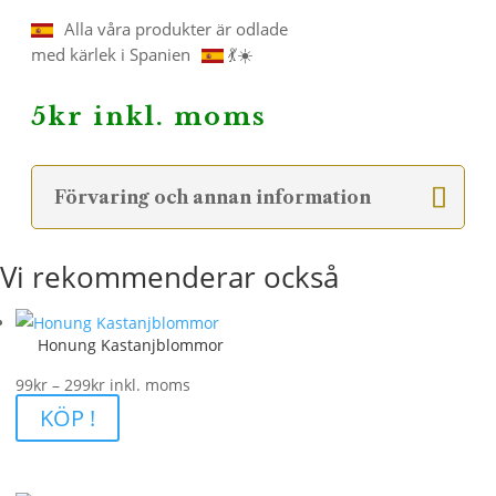
Alla våra produkter är odlade
med kärlek i Spanien
💃☀️
5
kr
inkl. moms
Förvaring och annan information
Vi rekommenderar också
Honung Kastanjblommor
Prisintervall:
99
kr
–
299
kr
inkl. moms
99kr
KÖP !
till
299kr