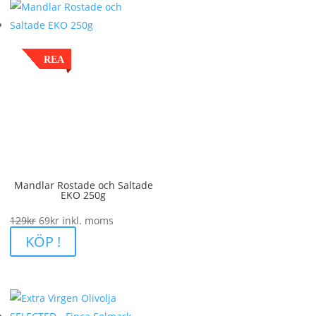
REA
Mandlar Rostade och Saltade
EKO 250g
Det
Det
129
kr
69
kr
inkl. moms
ursprungliga
nuvarande
KÖP !
priset
priset
var:
är:
129kr.
69kr.