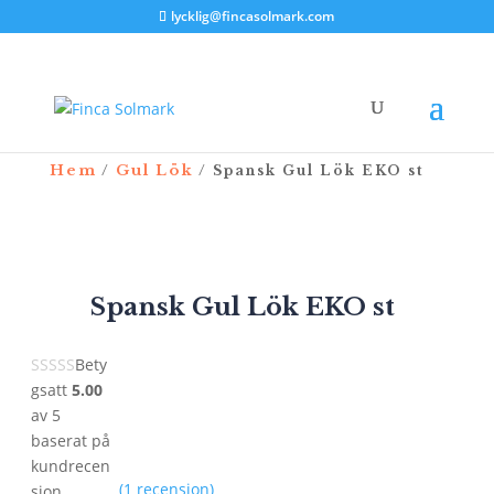
lycklig@fincasolmark.com
Hem
Gul Lök
/
/ Spansk Gul Lök EKO st
Spansk Gul Lök EKO st
Bety
gsatt
5.00
av 5
baserat på
kundrecen
(
1
recension)
sion