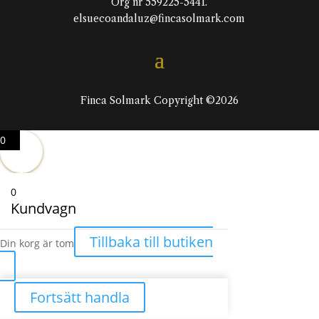
Org nr 559225-5441.
elsuecoandaluz@fincasolmark.com
Finca Solmark Copyright ©2026
0
0
Kundvagn
Tillbaka till butiken
Din korg är tom
Fortsätt handla