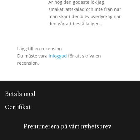
Är nog den godaste lök jag
smakat,lättskalad och inte frän när
man skär i den,blev överlycklig när
den går att beställa igen..
Lägg till en recension
Du måste vara
inloggad
för att skriva en
recension.
Betala med
Certifikat
Prenumerera på vårt nyhetsbrev