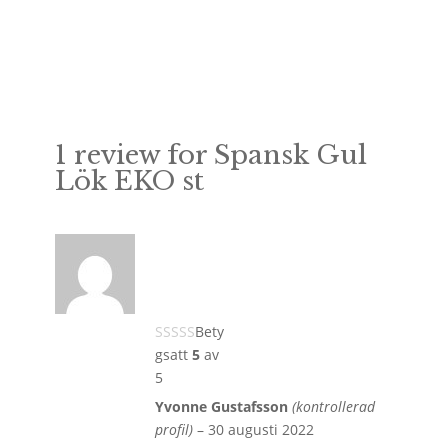
299kr
1 review for
Spansk Gul
Lök EKO st
Bety
gsatt
5
av
5
Yvonne Gustafsson
(kontrollerad
profil)
–
30 augusti 2022