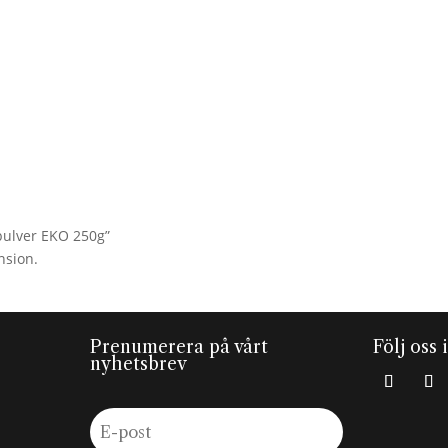
spulver EKO 250g”
nsion.
Prenumerera på vårt
Följ oss 
nyhetsbrev