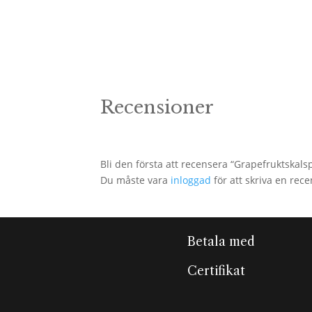
var:
är:
99kr.
49kr.
Recensioner
Bli den första att recensera “Grapefruktskal
Du måste vara
inloggad
för att skriva en rece
Betala med
Certifikat