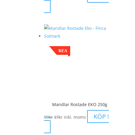
ursprungliga
nuvarande
priset
priset
var:
är:
99kr.
49kr.
REA
Mandlar Rostade EKO 250g
Det
Det
KÖP !
99
kr
49
kr
inkl. moms
ursprungliga
nuvarande
priset
priset