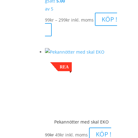
gsatt
5.00
av 5
Prisintervall:
KÖP !
99
kr
–
299
kr
inkl. moms
99kr
till
299kr
REA
Pekannötter med skal EKO
Det
Det
KÖP !
99
kr
49
kr
inkl. moms