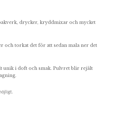
ill bakverk, drycker, kryddmixar och mycket
er och torkat det för att sedan mala ner det
t unik i doft och smak. Pulvret blir rejält
agning.
öjligt.