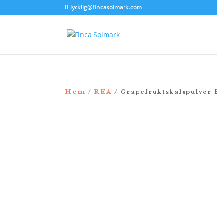
lycklig@fincasolmark.com
Hem
REA
/
/ Grapefruktskalspulver
REA