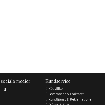
i sociala medier
Kundservice
Köpvillkor

Leveranser & Fraktsätt

Kundtjänst & Reklamationer

Frågor & Svar
