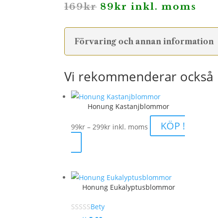
Det
Det
169
kr
89
kr
inkl. moms
ursprungliga
nuvarande
priset
priset
var:
är:
169kr.
89kr.
Förvaring och annan information
Vi rekommenderar också
Honung Kastanjblommor
Prisintervall:
KÖP !
99
kr
–
299
kr
inkl. moms
99kr
till
299kr
Honung Eukalyptusblommor
Bety