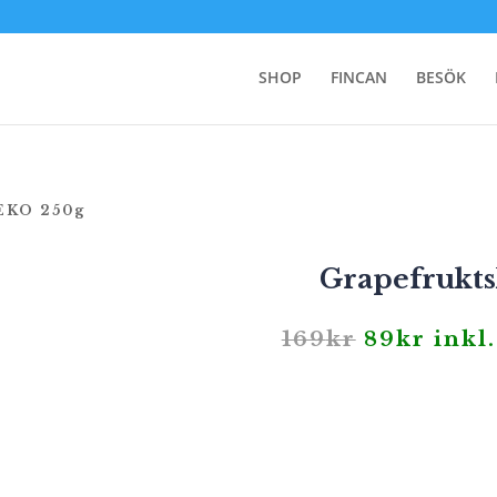
SHOP
FINCAN
BESÖK
 EKO 250g
Grapefrukts
Det
Det
169
kr
89
kr
inkl
ursprungl
nuva
priset
prise
var:
är:
169kr.
89kr.