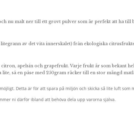
och nu malt ner till ett grovt pulver som är perfekt att ha t
 litegrann av det vita innerskalet) från ekologiska citrusfrukt
 – citron, apelsin och grapefrukt. Varje frukt är som bekant hel
lite, så en påse med 250gram räcker till en stor mängd matl
öjligt. Detta är för att spara på miljön och skicka så lite luft som m
mmer ni därför ibland att behöva dela upp varorna själva.