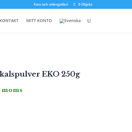
Foto och videogalleri
0 Objekt
KONTAKT
MITT KONTO
kalspulver EKO 250g
. moms
iga
rande
t