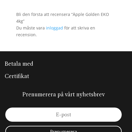
Bli den första att recensera “Äpple Golden EKO
4kg”
Du måste vara
inloggad
för att skriva en
recension.
Betala med
Certifikat
Prenumerera på vårt nyhetsbrev
Prenumerera