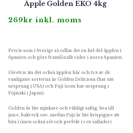
Äpple Golden EKO 4kg
269
kr
inkl. moms
Precis som i Sverige så odlas det en hel del äpplen i
Spanien och görs framförallt cider i norra Spanien.
Givetvis äts det också äpplen här och två av de
vanligaste sorterna är Golden Delicious (har sitt
ursprung i USA) och Fuji (som har ursprung i
Fujisaki i Japan).
Golden är lite mjukare och väldigt saftig, bra till
juice, bakverk osv, medan Fuji är lite krispigare att
bita i (men också söt och perfekt i t ex sallader).