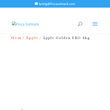
lycklig@fincasolmark.com
Hem
Äpple
/
/ Äpple Golden EKO 4kg
NYHET