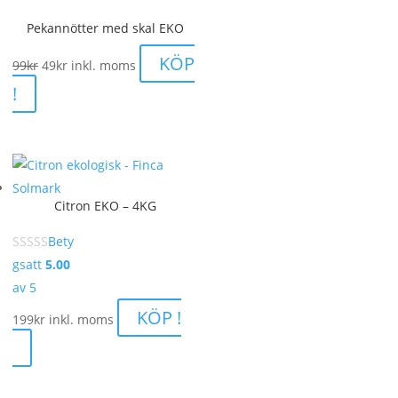
Pekannötter med skal EKO
Det
Det
KÖP
99
kr
49
kr
inkl. moms
ursprungliga
nuvarande
!
priset
priset
var:
är:
99kr.
49kr.
Citron EKO – 4KG
Bety
gsatt
5.00
av 5
KÖP !
199
kr
inkl. moms