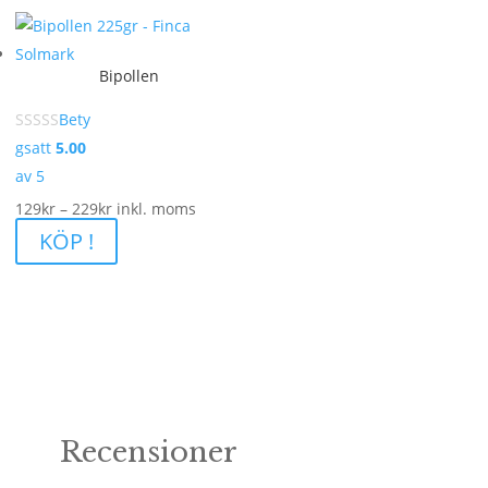
Bipollen
Bety
gsatt
5.00
av 5
Prisintervall:
129
kr
–
229
kr
inkl. moms
129kr
KÖP !
till
229kr
Recensioner