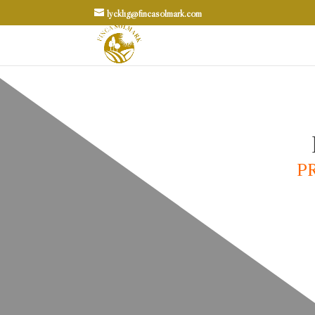
lycklig@fincasolmark.com
P