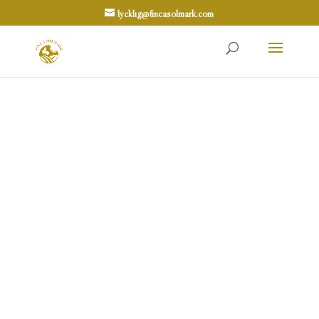
lycklig@fincasolmark.com