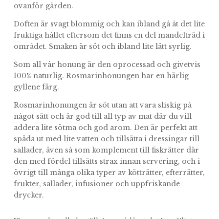
ovanför gården.
Doften är svagt blommig och kan ibland gå åt det lite
fruktiga hållet eftersom det finns en del mandelträd i
området. Smaken är söt och ibland lite lätt syrlig.
Som all vår honung är den oprocessad och givetvis
100% naturlig. Rosmarinhonungen har en härlig
gyllene färg.
Rosmarinhonungen är söt utan att vara sliskig på
något sätt och är god till all typ av mat där du vill
addera lite sötma och god arom. Den är perfekt att
späda ut med lite vatten och tillsätta i dressingar till
sallader, även så som komplement till fiskrätter där
den med fördel tillsätts strax innan servering, och i
övrigt till många olika typer av kötträtter, efterrätter,
frukter, sallader, infusioner och uppfriskande
drycker.