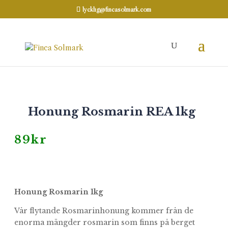
lycklig@fincasolmark.com
Hem
REA
/
/ Honung Rosmarin REA 1kg
KORT DATUM
REA
Honung Rosmarin REA 1kg
89
kr
Honung Rosmarin 1kg
Vår flytande Rosmarinhonung kommer från de
enorma mängder rosmarin som finns på berget