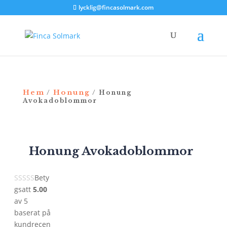
lycklig@fincasolmark.com
Hem
Honung
/
/ Honung
Avokadoblommor
Honung Avokadoblommor
Bety
gsatt
5.00
av 5
baserat på
kundrecen