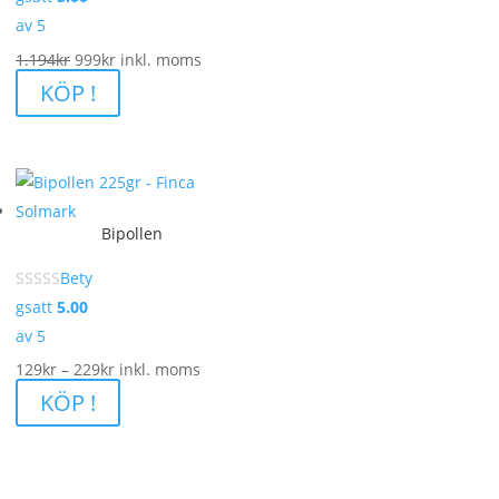
av 5
Det
Det
1.194
kr
999
kr
inkl. moms
ursprungliga
nuvarande
KÖP !
priset
priset
var:
är:
1.194kr.
999kr.
Bipollen
Bety
gsatt
5.00
av 5
Prisintervall:
129
kr
–
229
kr
inkl. moms
129kr
KÖP !
till
229kr