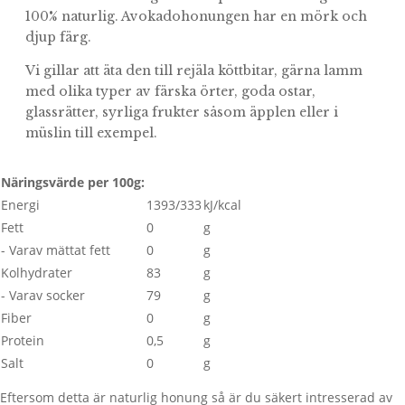
100% naturlig. Avokadohonungen har en mörk och
djup färg.
Vi gillar att äta den till rejäla köttbitar, gärna lamm
med olika typer av färska örter, goda ostar,
glassrätter, syrliga frukter såsom äpplen eller i
müslin till exempel.
Näringsvärde per 100g:
Energi
1393/333
kJ/kcal
Fett
0
g
- Varav mättat fett
0
g
Kolhydrater
83
g
- Varav socker
79
g
Fiber
0
g
Protein
0,5
g
Salt
0
g
Eftersom detta är naturlig honung så är du säkert intresserad av