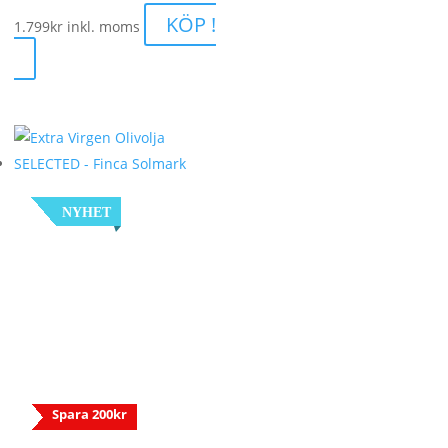
KÖP !
1.799
kr
inkl. moms
NYHET
Spara 200kr