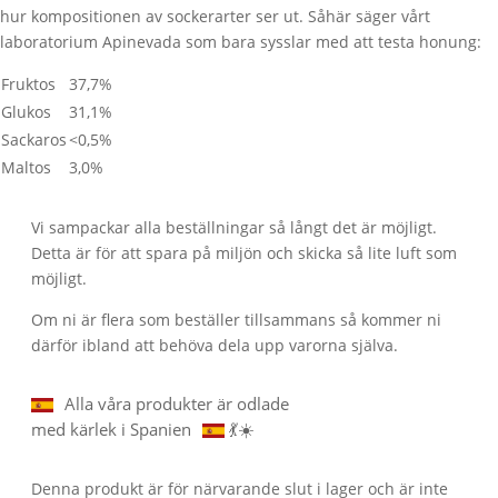
hur kompositionen av sockerarter ser ut. Såhär säger vårt
laboratorium Apinevada som bara sysslar med att testa honung:
Fruktos
37,7%
Glukos
31,1%
Sackaros
<0,5%
Maltos
3,0%
Vi sampackar alla beställningar så långt det är möjligt.
Detta är för att spara på miljön och skicka så lite luft som
möjligt.
Om ni är flera som beställer tillsammans så kommer ni
därför ibland att behöva dela upp varorna själva.
Alla våra produkter är odlade
med kärlek i Spanien
💃☀️
Denna produkt är för närvarande slut i lager och är inte