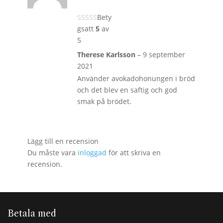
Bety
gsatt
5
av
5
Therese Karlsson
–
9 september
2021
Använder avokadohonungen i bröd
och det blev en saftig och god
smak på brödet.
Lägg till en recension
Du måste vara
inloggad
för att skriva en
recension.
Betala med