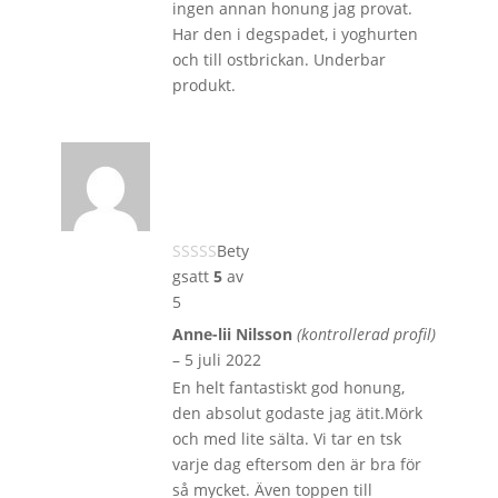
ingen annan honung jag provat.
Har den i degspadet, i yoghurten
och till ostbrickan. Underbar
produkt.
Bety
gsatt
5
av
5
Anne-lii Nilsson
(kontrollerad profil)
–
5 juli 2022
En helt fantastiskt god honung,
den absolut godaste jag ätit.Mörk
och med lite sälta. Vi tar en tsk
varje dag eftersom den är bra för
så mycket. Även toppen till