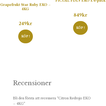
PICUAL PDLV EKO x 6-pack
Grapefrukt Star Ruby EKO –
4KG
849
kr
249
kr
KÖP !
KÖP !
Recensioner
Bli den första att recensera “Citron Redrojo EKO
– 4KG”