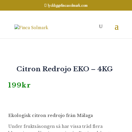
lycklig@fincasolmark.com
Hem
Citrusfrukt
/
/ Citron Redrojo EKO
– 4KG
Citron Redrojo EKO – 4KG
199
kr
Ekologisk citron redrojo från Málaga
Under fruktsäsongen så har vissa träd flera