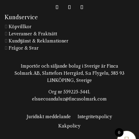
Kundservice
Köpvillkor

Leveranser & Fraktsätt

Kundtjänst & Reklamationer

Frågor & Svar

Importör och säljande bolag i Sverige är Finca
Solmark AB, Slattefors Herrgård, S:a Flygeln, 585 93
LINKÖPING, Sverige
Org nr 559225-5441.
elsuecoandaluz@fincasolmark.com
Juridiskt meddelande
Integritetspolicy
Kakpolicy
0