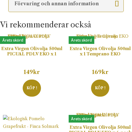
Förvaring och annan information
Vi rekommenderar också
Årets skörd
Årets skörd
Extra Virgen Olivolja 500ml
Extra Virgen Olivolja 500ml
PICUAL PDLV EKO x 1
x 1 Temprano EKO
149
kr
169
kr
KÖP !
KÖP !
Årets skörd
Extra Virgen Olivolja 500ml